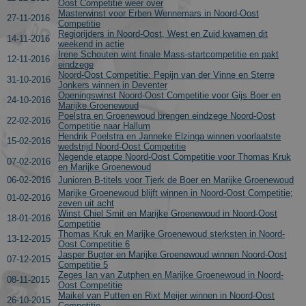
Oost Competitie weer over
for each pag
Masterwinst voor Erben Wennemars in Noord-Oost
visited.
27-11-2016
Competitie
_ga_FJW480MXR8
.schaatspeloton.nl
1 jaar 1
This cookie i
Regiorijders in Noord-Oost, West en Zuid kwamen dit
14-11-2016
maand
used by
weekend in actie
Google
Irene Schouten wint finale Mass-startcompetitie en pakt
12-11-2016
Analytics to
eindzege
persist
Noord-Oost Competitie: Pepijn van der Vinne en Sterre
31-10-2016
session state.
Jonkers winnen in Deventer
Openingswinst Noord-Oost Competitie voor Gijs Boer en
24-10-2016
Marijke Groenewoud
Poelstra en Groenewoud brengen eindzege Noord-Oost
22-02-2016
Competitie naar Hallum
Hendrik Poelstra en Janneke Elzinga winnen voorlaatste
15-02-2016
wedstrijd Noord-Oost Competitie
Negende etappe Noord-Oost Competitie voor Thomas Kruk
07-02-2016
en Marijke Groenewoud
Aanbieder
/
06-02-2016
Junioren B-titels voor Tjerk de Boer en Marijke Groenewoud
Naam
Vervaldatum
Omsc
Domein
Marijke Groenewoud blijft winnen in Noord-Oost Competitie;
01-02-2016
zeven uit acht
_gat_gtag_UA_2799470_1
.schaatspeloton.nl
55 seconden
Goog
Winst Chiel Smit en Marijke Groenewoud in Noord-Oost
Adse
18-01-2016
Competitie
Thomas Kruk en Marijke Groenewoud sterksten in Noord-
13-12-2015
Oost Competitie 6
Jasper Bugter en Marijke Groenewoud winnen Noord-Oost
07-12-2015
Competitie 5
Zeges Ian van Zutphen en Marijke Groenewoud in Noord-
08-11-2015
Oost Competitie
Maikel van Putten en Rixt Meijer winnen in Noord-Oost
26-10-2015
Competitie