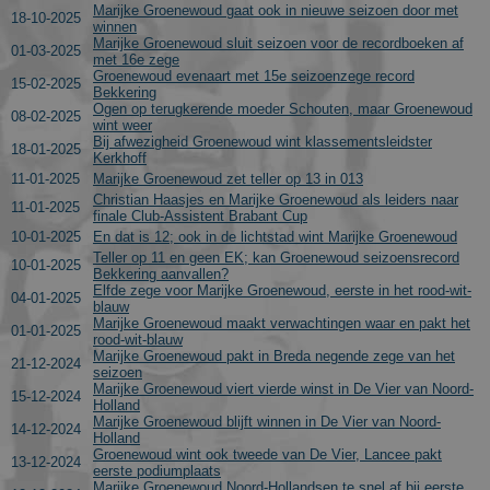
Marijke Groenewoud gaat ook in nieuwe seizoen door met
18-10-2025
winnen
Marijke Groenewoud sluit seizoen voor de recordboeken af
01-03-2025
met 16e zege
Groenewoud evenaart met 15e seizoenzege record
15-02-2025
Bekkering
Ogen op terugkerende moeder Schouten, maar Groenewoud
08-02-2025
wint weer
Bij afwezigheid Groenewoud wint klassementsleidster
18-01-2025
Kerkhoff
11-01-2025
Marijke Groenewoud zet teller op 13 in 013
Christian Haasjes en Marijke Groenewoud als leiders naar
11-01-2025
finale Club-Assistent Brabant Cup
10-01-2025
En dat is 12; ook in de lichtstad wint Marijke Groenewoud
Teller op 11 en geen EK; kan Groenewoud seizoensrecord
10-01-2025
Bekkering aanvallen?
Elfde zege voor Marijke Groenewoud, eerste in het rood-wit-
04-01-2025
blauw
Marijke Groenewoud maakt verwachtingen waar en pakt het
01-01-2025
rood-wit-blauw
Marijke Groenewoud pakt in Breda negende zege van het
21-12-2024
seizoen
Marijke Groenewoud viert vierde winst in De Vier van Noord-
15-12-2024
Holland
Marijke Groenewoud blijft winnen in De Vier van Noord-
14-12-2024
Holland
Groenewoud wint ook tweede van De Vier, Lancee pakt
13-12-2024
eerste podiumplaats
Marijke Groenewoud Noord-Hollandsen te snel af bij eerste