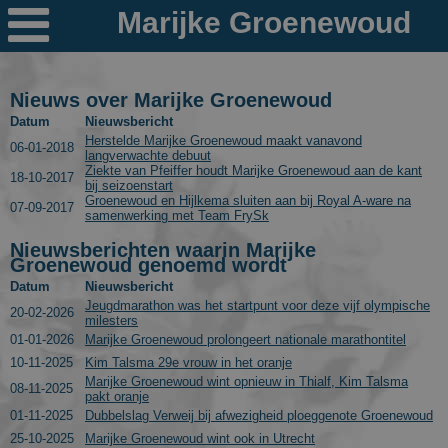

Nieuws
Ploegen
Nieuws over Marijke Groenewoud
Datum
Nieuwsbericht
PR's
Herstelde Marijke Groenewoud maakt vanavond
06-01-2018
langverwachte debuut
Ziekte van Pfeiffer houdt Marijke Groenewoud aan de kant
Schaatspeloton.nl
18-10-2017
bij seizoenstart
Groenewoud en Hijlkema sluiten aan bij Royal A-ware na
07-09-2017
samenwerking met Team FrySk
Nieuwsberichten waarin Marijke
Groenewoud genoemd wordt
Datum
Nieuwsbericht
Jeugdmarathon was het startpunt voor deze vijf olympische
20-02-2026
milesters
01-01-2026
Marijke Groenewoud prolongeert nationale marathontitel
10-11-2025
Kim Talsma 29e vrouw in het oranje
Marijke Groenewoud wint opnieuw in Thialf, Kim Talsma
08-11-2025
pakt oranje
01-11-2025
Dubbelslag Verweij bij afwezigheid ploeggenote Groenewoud
25-10-2025
Marijke Groenewoud wint ook in Utrecht