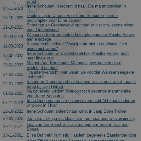
winst
Irene Schouten in recordtijd naar 15e marathonwinst in
04-11-2023
Thialf
Dubbelslag in Utrecht voor Irene Schouten, eerste
28-10-2023
podiumplek voor Eline Jansen
Schouten en Groenewoud sprinten er niet om, eerste winst
21-10-2023
voor Groenewoud
Winnende Irene Schouten helpt ploeggenote Maaike Verweij
11-03-2023
aan eindzege
Klassementsleidster Verweij start niet in cupfinale: "het
11-03-2023
risico niet waard"
Irene Schouten wint spektakelstuk, Maaike Verweij riant
18-02-2023
naar finale cup
Morgen Aart Koopmans Memorial, wie wonnen deze
29-01-2023
wedstrijd eerder?
Transferoverzicht: wat weten we voordat Weissenseegekte
24-01-2023
losbarst?
Visser en Groenewoud pakken eerste seizoenswinst, oranje
22-01-2023
terug bij Den Hertog
Na opvallend wedstrijdverloop toch zevende marathontitel
01-01-2023
voor Irene Schouten
Irene Schouten toont opnieuw overmacht AH Zaanlander en
05-11-2022
wint ook in Thialf
22-10-2022
Irene Schouten soleert naar winst in Jaap Eden Trofee
29-01-2022
Janneke Elzinga via klassieke truc naar eerste overwinning
Lisa van der Geest wint zusterstrijd om Sjoerd Huisman
20-11-2021
Bokaal
13-11-2021
Elisa Dul trekt in mistig Haarlem zegereeks Zaanlander door