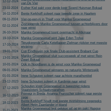
12-12-2024
van De Vier
23-11-2024
Esther Kiel pakt voor derde keer Sjoerd Huisman Bokaal
16-11-2024
Bente Kerkhoff soleert naar tweede zege in Haarlem
09-11-2024
Vier-op-een-rij in Thialf voor Marijke Groenewoud
Zigzaggende Marijke Groenewoud tussen achterblijvers door
02-11-2024
naar winst
26-10-2024
Marijke Groenewoud toont overmacht in Alkmaar
19-10-2024
Marijke Groenewoud wint Jaap Eden Trofee
Terugkerende Carla Ketellapper-Zielman rijdster met meeste
17-10-2024
ervaring
19-01-2024
Cup Eindhoven ook finale Club-assistent Brabant Cup
Marijke Groenewoud sluit succesweek af met winst Rein
13-01-2024
Zwart Bokaal
10-01-2024
Ook in Noordlaren is de winst voor Marijke Groenewoud
09-01-2024
Marijke Groenewoud winnares op natuurijs Winterswijk
01-01-2024
Irene Schouten soleert naar achtste marathontitel
23-12-2023
Irene Schouten soleert in Kardinge naar winst
Schouten klopt Groenewoud in tweestrijd tijdens
17-12-2023
Staatsloterij Schaatsmarathon
Primeur in Breda, Arianna Pruisscher soleert naar eerste
16-12-2023
zege
Bente Kerkhoff houdt met eerste overwinning zegereeks
18-11-2023
Albert Heijn Zaanlander in stand
Marijke Groenewoud legt peloton wil op en pakt Haagse
11-11-2023