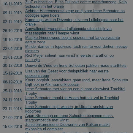
ZiuZ-dubbelslag: Elisa Dul pakt eerste marathonzege, Kelly
16-11-2019
_ga
1 jaar 1
This cookie
Google LLC
Schouten in het oranje
maand
name is
.schaatspeloton.nl
Achtste Heerenveense zege op rij voor Irene Schouten na
09-11-2019
asssociated
doodgeslagen koers
with Google
Kamminga wint in Deventer, zilveren Lollobrigida naar het
02-11-2019
Universal
oranje
Analytics -
Aanvallende Francesca Lollobrigida uiteindelijk via
which is a
26-10-2019
massasprint naar Haagse winst
significant
Marijke Groenewoud begint seizoen met langverwachte
update to
19-10-2019
eerste zege
Google's
Minder dames in topdivisie, toch ruimte voor dertien nieuwe
more
22-04-2019
rijdsters
commonly
Rixt Meijer soleert naar winst in eerste marathon op
used
21-01-2019
analytics
natuurijs
service. This
30-12-2018
Douwe de Vries en Irene Schouten pakken mass-starttitels
cookie is use
Lisa van der Geest voor thuispubliek naar eerste
to
15-12-2018
seizoenszege
distinguish
Koers ontploft, aanvalsters gaan rond, maar Irene Schouten
unique user
08-12-2018
blijft ook in Alkmaar onklopbaar
by assigning
a randomly
Irene Schouten met vier op een rij naar eindwinst Trachitol
25-11-2018
generated
Trophy
number as 
Irene Schouten maakt in Hoorn hattrick vol in Trachitol
24-11-2018
client
Trophy
identifier. It
Irene Schouten blijft winnen, in Utrecht snelste van
23-11-2018
is included i
kopgroep
each page
Arjan Stroetinga en Irene Schouten beginnen mass-
27-09-2018
request in a
startcompetitie met winst
site and use
Juniorenkampioene Dieuwertje van Kalken maakt
to calculate
15-03-2018
mkbasics.nl compleet
visitor,