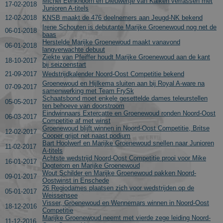
Michel Eenkhoorn en Dieuwertje van Kalken verrassen met
session and
17-02-2018
Junioren A-titels
campaign
data for the
12-02-2018
KNSB maakt de 476 deelnemers aan Jeugd-NK bekend
sites analytic
Irene Schouten is debutante Marijke Groenewoud nog net de
reports. By
06-01-2018
baas
default it is
Herstelde Marijke Groenewoud maakt vanavond
set to expire
06-01-2018
langverwachte debuut
after 2 years,
Ziekte van Pfeiffer houdt Marijke Groenewoud aan de kant
although
18-10-2017
bij seizoenstart
this is
customisabl
21-09-2017
Wedstrijdkalender Noord-Oost Competitie bekend
by website
Groenewoud en Hijlkema sluiten aan bij Royal A-ware na
owners.
07-09-2017
samenwerking met Team FrySk
Schaatsbond moet enkele gesettelde dames teleurstellen
_gid
1 dag
This cookie
Google LLC
05-05-2017
ten behoeve van doorstroom
name is
.schaatspeloton.nl
Eindwinnaars Extercatte en Groenewoud ronden Noord-Oost
asssociated
06-03-2017
Competitie af met winst
with Google
Groenewoud blijft winnen in Noord-Oost Competitie, Britse
Universal
12-02-2017
Analytics.
Cooper grijpt net naast podium
This appears
Bart Hoolwerf en Marijke Groenewoud snellen naar Junioren
11-02-2017
to be a new
A-titels
cookie and a
Achtste wedstrijd Noord-Oost Competitie prooi voor Mike
16-01-2017
of Spring
Dogterom en Marijke Groenewoud
2017 no
Wout Schilder en Marijke Groenewoud pakken Noord-
09-01-2017
information
Oostwinst in Enschede
is available
26 Regiodames plaatsen zich voor wedstrijden op de
from Google
05-01-2017
Weissensee
It appears to
Visser, Groenewoud en Wennemars winnen in Noord-Oost
store and
18-12-2016
Competitie
update a
Marijke Groenewoud neemt met vierde zege leiding Noord-
unique valu
11-12-2016