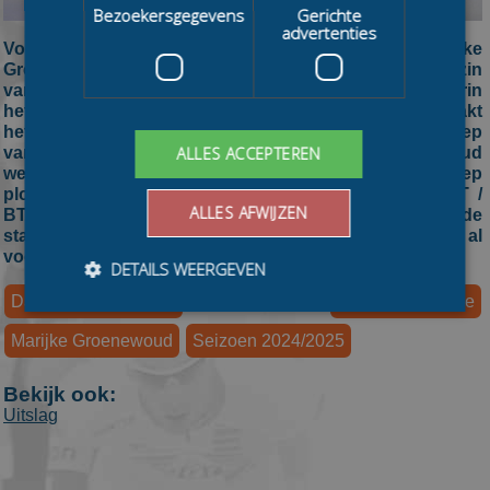
Bezoekersgegevens
Gerichte
advertenties
Voor de tweede keer in haar carrière heeft Marijke
Groenewoud de Jaap Eden Trofee gewonnen. De Friezin
van Albert Heijn Zaanlander was na een wedstrijd waarin
het verschil met name achterin de koers werd gemaakt
het snelst in de massasprint. Nadat een late kopgroep
van zes nog door de ploeggenoten van Groenewoud
ALLES ACCEPTEREN
werd geneutraliseerd klopte de kopvrouw op de streep
ploeggenote Bente Kerkhoff en Esther Kiel (Puur ICT /
ALLES AFWIJZEN
BTZ). Van de slechts 43 rijdsters die in Amsterdam aan de
start stonden was voor 15 de wedstrijd voor half koers al
voorbij, een hard ontwaken uit de zomerslaap.
DETAILS WEERGEVEN
Daikin Marathon Cup
Jaap Eden Trofee
Marijke Groenewoud
Seizoen 2024/2025
Bezoekersgegevens
Gerichte advertenties
Bekijk ook:
Prestatiecookies worden gebruikt om te zien hoe
Uitslag
bezoekers de website gebruiken, bijv. analytische
cookies. Deze cookies kunnen niet worden gebruikt om
een bepaalde bezoeker direct te identificeren.
Aanbieder
/