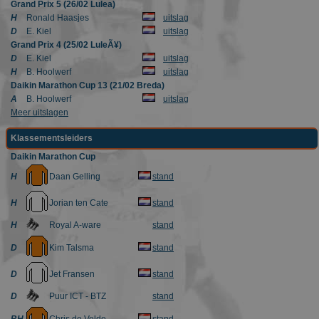
this is
Grand Prix 5 (26/02 Lulea)
customisable
H
Ronald Haasjes
uitslag
by website
owners.
D
E. Kiel
uitslag
Grand Prix 4 (25/02 LuleÃ¥)
_gid
1 dag
This cookie
Google LLC
D
E. Kiel
uitslag
name is
.schaatspeloton.nl
asssociated
H
B. Hoolwerf
uitslag
with Google
Daikin Marathon Cup 13 (21/02 Breda)
Universal
A
B. Hoolwerf
uitslag
Analytics.
This appears
Meer uitslagen
to be a new
cookie and a
Klassementsleiders
of Spring
2017 no
Daikin Marathon Cup
information
is available
H
Daan Gelling
stand
from Google
It appears to
store and
H
Jorian ten Cate
stand
update a
unique value
H
Royal A-ware
stand
for each pag
visited.
D
Kim Talsma
stand
_ga_FJW480MXR8
.schaatspeloton.nl
1 jaar 1
This cookie is
maand
used by
D
Jet Fransen
stand
Google
Analytics to
D
Puur ICT - BTZ
stand
persist
session state.