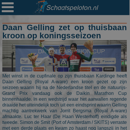

Ploegen
Statistieken
Daan Gelling zet op thuisbaan
Erelijsten
kroon op koningsseizoen
Archief
Links
Colofon
Met winst in de cupfinale op zijn thuisbaan Kardinge heeft
Persoonsgegevens
Daan Gelling (Royal A-ware) een kroon gezet op zijn
seizoen waarin hij na de Nederlandse titel en de natuurijs-
Zoek
Grand Prix vandaag ook de Daikin Marathon Cup
binnenhaalde. In een wedstrijd waar het aanvallen regende
Mail
draaide het uiteindelijk toch uit een eindsprint waarin Gelling
machtig aantrekwerk van Jorrit Bergsma (Royal A-ware)
afmaakte. Luc ter Haar (De Haan Westerhoff) eindigde als
tweede. Simon de Smit (Port of Amsterdam / SKITS) verraste
met een derde plaats en kwam zo haast nog langszij in het