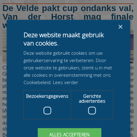
De Velde pakt cup ondanks val,
Van der Horst mag finale
winnen
×
Deze website maakt gebruik
van cookies.
Deze website gebruikt cookies om uw
gebruikerservaring te verbeteren. Door
onze website te gebruiken, stemt u in met
Chris de Velde (Royal A-ware) heeft vanmiddag in
Groningen de eindwinst in de Daikin Marathon Cup voor
alle cookies in overeenstemming met ons
beloften veiliggesteld met een tweede plaats achter
Cookiebeleid.
Lees verder
ploeggenoot Kevin van der Horst (Royal A-ware). In de
massasprint was de winst dit keer voor Van der Horst die
Bezoekersgegevens
Gerichte
een seizoen lang voor de kansen van de jonge De Velde
advertenties
heeft gereden. Dat De Velde, die concurrent Joël Haasjes
(Arbeidsrecht de Graaf) door familieomstandigheden zag
ontbreken, überhaupt nog mee kon sprinten was te danken
aan een snelle reactie op een val die waarbij hij in de
slotfase even de aansluiting met het peloton verloor. Twan
ALLES ACCEPTEREN
Berlijn (Wokke Vastgoed) mocht als derde naar het podium.