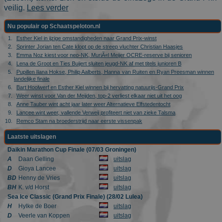
update to
veilig.
Lees verder
Google's
more
commonly
Nu populair op Schaatspeloton.nl
used
analytics
Esther Kiel in ijzige omstandigheden naar Grand Prix-winst
service. This
Sprinter Jorian ten Cate klopt op de streep vluchter Christian Haasjes
cookie is use
Emma Noz kiest voor neo-NK, MuriÃ«l Meijer OCRE-reserve bij senioren
to
distinguish
Lena de Groot en Ties Buijert sluiten jeugd-NK af met titels junioren B
unique users
Pupillen Ilana Hokse, Philip Aalberts, Hanna van Ruiten en Ryan Preesman winnen
by assigning
landelijke finale
a randomly
Bart Hoolwerf en Esther Kiel winnen bij hervatting natuurijs-Grand Prix
generated
Weer winst voor Van der Meijden, top-2 verliest elkaar niet uit het oog
number as a
client
Anne Tauber wint acht jaar later weer Alternatieve Elfstedentocht
identifier. It
Lancee wint weer, vallende Verweij profiteert niet van zieke Talsma
is included i
Remco Stam na broederstrijd naar eerste vissenpak
each page
request in a
Laatste uitslagen
site and used
to calculate
Daikin Marathon Cup Finale (07/03 Groningen)
visitor,
A
Daan Gelling
uitslag
session and
campaign
D
Gioya Lancee
uitslag
data for the
BD
Henny de Vries
uitslag
sites analytic
BH
K. v/d Horst
uitslag
reports. By
default it is
Sea Ice Classic (Grand Prix Finale) (28/02 Lulea)
set to expire
H
Hylke de Boer
uitslag
after 2 years,
although
D
Veerle van Koppen
uitslag