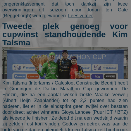
jongerenklassement dat toch dankzij zijn twee
overwinningen dit seizoen door Jorian ten Cate
(Reggeborgh) werd gewonnen.
Lees verder
Tweede plek genoeg voor
cupwinst standhoudende Kim
Talsma
Kim Talsma (Interfarms / Galesloot Constructie Bedrijf) heeft
in Groningen de Daikin Marathon Cup gewonnen. De
Friezin, die na een aantal weken ziekte Maaike Verweij
(Albert Heijn Zaanlander) tot op 2,2 punten had zien
naderen, liet er in de eindsprint geen twijfel over bestaan
door direct achter winnares Gioya Lancee (Puur ICT / BTZ)
als tweede te finishen. Ze deed dit na een wedstrijd waarin
zij zelden rust kon vinden. Geduw en getrek was aan de
orde van de dag en uiteindelijk kreeg Talsma zelf hierbij ook