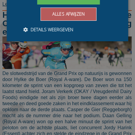
Lees verder
Hylke de Boer pakt Sea Ice
ALLES AFWIJZEN
Classic, Daan Gelling
DETAILS WEERGEVEN
eindwinnaar Grand Prix
Bezoekersgegevens
Gerichte advertenties
Prestatiecookies worden gebruikt om te zien hoe
bezoekers de website gebruiken, bijv. analytische
De slotwedstrijd van de Grand Prix op natuurijs is gewonnen
cookies. Deze cookies kunnen niet worden gebruikt om
een bepaalde bezoeker direct te identificeren.
door Hylke de Boer (Royal A-ware). De Boer won na 150
kilometer de sprint van een kopgroep van zeven die tot het
Aanbieder
/
Naam
Vervaldatum
Omschrijvin
laatst stand hield. Joram Verkerk (OKAY / Vreugdenhil Dairy
Domein
Foods) eindigde net als zijn broer twee dagen eerder als
_ga
1 jaar 1
This cookie
Google LLC
tweede en deed goede zaken in het eindklassement waar hij
maand
name is
.schaatspeloton.nl
opklom naar de derde plaats. Casper de Gier (Reggeborgh)
asssociated
with Google
mocht als de nummer drie naar het podium. Daan Gelling
Universal
(Royal A-ware) won op een halve minuut de sprint van het
Analytics -
which is a
peloton om de achtste plaats, liet concurrent Jordy Harink
significant
(Essent) achter zich en stelde de eindzege in de Grand Prix