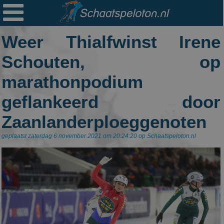

Ploegen
Weer Thialfwinst Irene
Statistieken
Schouten, op
Erelijsten
marathonpodium
Archief
geflankeerd door
Links
Zaanlanderploeggenoten
Colofon
geplaatst zaterdag 6 november 2021 om 20:24:20 op Schaatspeloton.nl
Persoonsgegevens
Zoek
Mail