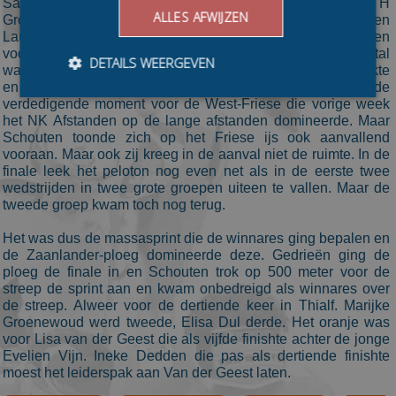
Sandra Dekker (A6.nl Groot in auto's), Janneke Ensing (PTH
ALLES AFWIJZEN
Groep / SchaatsshopDrenthe), Aggie Walsma (SKADI) en
Laura van Ramshorst (Van Ramshorst Renault) nam een
voorsprong van zo'n honderd meter. Maar achter het vijftal
DETAILS WEERGEVEN
was het Irene Schouten zelf die de kop van het peloton pakte
en het gat naar de kopgroep dichtte. Het was een van de
verdedigende moment voor de West-Friese die vorige week
het NK Afstanden op de lange afstanden domineerde. Maar
Bezoekersgegevens
Gerichte advertenties
Schouten toonde zich op het Friese ijs ook aanvallend
vooraan. Maar ook zij kreeg in de aanval niet de ruimte. In de
Prestatiecookies worden gebruikt om te zien hoe
finale leek het peloton nog even net als in de eerste twee
bezoekers de website gebruiken, bijv. analytische
wedstrijden in twee grote groepen uiteen te vallen. Maar de
cookies. Deze cookies kunnen niet worden gebruikt om
tweede groep kwam toch nog terug.
een bepaalde bezoeker direct te identificeren.
Aanbieder
/
Het was dus de massasprint die de winnares ging bepalen en
Naam
Vervaldatum
Omschrijvin
Domein
de Zaanlander-ploeg domineerde deze. Gedrieën ging de
ploeg de finale in en Schouten trok op 500 meter voor de
_ga
1 jaar 1
This cookie
Google LLC
maand
name is
.schaatspeloton.nl
streep de sprint aan en kwam onbedreigd als winnares over
asssociated
de streep. Alweer voor de dertiende keer in Thialf. Marijke
with Google
Groenewoud werd tweede, Elisa Dul derde. Het oranje was
Universal
Analytics -
voor Lisa van der Geest die als vijfde finishte achter de jonge
which is a
Evelien Vijn. Ineke Dedden die pas als dertiende finishte
significant
moest het leiderspak aan Van der Geest laten.
update to
Google's