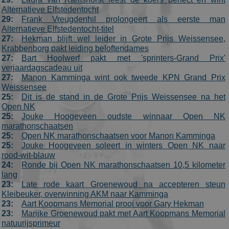
although
this is
Alternatieve Elfstedentocht
customisable
29:
Frank Vreugdenhil prolongeert als eerste man
by website
Alternatieve Elfstedentocht-titel
owners.
27:
Hekman blijft wel leider in Grote Prijs Weissensee,
_gid
1 dag
This cookie
Google LLC
Krabbenborg pakt leiding beloftendames
name is
.schaatspeloton.nl
27:
Bart Hoolwerf pakt met 'sprinters-Grand Prix'
asssociated
with Google
verjaardagscadeau uit
Universal
27:
Manon Kamminga wint ook tweede KPN Grand Prix
Analytics.
Weissensee
This appears
to be a new
25:
Dit is de stand in de Grote Prijs Weissensee na het
cookie and a
Open NK
of Spring
25:
Jouke Hoogeveen oudste winnaar Open NK
2017 no
information
marathonschaatsen
is available
25:
Open NK marathonschaatsen voor Manon Kamminga
from Google
It appears to
25:
Jouke Hoogeveen soleert in winters Open NK naar
store and
rood-wit-blauw
update a
24:
Ronde bij Open NK marathonschaatsen 10,5 kilometer
unique value
for each pag
lang
visited.
23:
Late rode kaart Groenewoud na accepteren steun
Kleibeuker, overwinning AKM naar Kamminga
_ga_FJW480MXR8
.schaatspeloton.nl
1 jaar 1
This cookie is
maand
used by
23:
Aart Koopmans Memorial prooi voor Gary Hekman
Google
23:
Marijke Groenewoud pakt met Aart Koopmans Memorial
Analytics to
natuurijsprimeur
persist