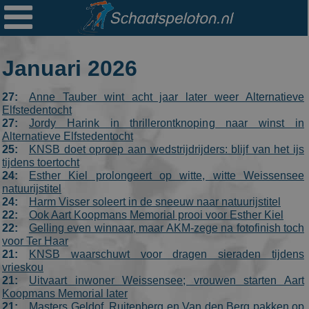

Ploegen
Statistieken
Januari 2026
Erelijsten
27:
Anne Tauber wint acht jaar later weer Alternatieve
Archief
Elfstedentocht
27:
Jordy Harink in thrillerontknoping naar winst in
Links
Alternatieve Elfstedentocht
25:
KNSB doet oproep aan wedstrijdrijders: blijf van het ijs
Colofon
tijdens toertocht
24:
Esther Kiel prolongeert op witte, witte Weissensee
natuurijstitel
Persoonsgegevens
24:
Harm Visser soleert in de sneeuw naar natuurijstitel
22:
Ook Aart Koopmans Memorial prooi voor Esther Kiel
Zoek
22:
Gelling even winnaar, maar AKM-zege na fotofinish toch
voor Ter Haar
Mail
21:
KNSB waarschuwt voor dragen sieraden tijdens
vrieskou
21:
Uitvaart inwoner Weissensee; vrouwen starten Aart
Koopmans Memorial later
21:
Masters Geldof, Ruitenberg en Van den Berg pakken op