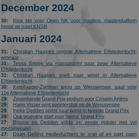
December 2024
30:
Klok tikt voor Open NK voor masters, masterplatform
hoopt op inzet KNSB
Januari 2024
31:
Christian Haasjes jongste Alternatieve Elfstedentocht-
winnaar
31:
Tessa Snoek via massasprint naar zege Alternatieve
Elfstedentocht
31:
Christian Haasjes snelt naar winst in Alternatieve
Elfstedentocht
30:
Ketellapper-Zielman terug op Weissensee, gaat voor
11e Alternatieve Elfstedentocht
29:
Zeventiende Grand Prix-podium voor Crispijn Ariëns
29:
Harm Visser wint sprintersbal op de Weissensee
29:
Ineke Dedden sprint naar winst in tweede Grand Prix
28:
Ook vroegere start voor 'sprint' Grand Prix
27:
Bosma en Dedden vijfde en zesde rijdster met vol
medaillepalet
27:
Daan Gelling medevluchters te snel af en pakt open