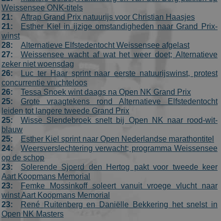
Weissensee ONK-titels
21:
Aftrap Grand Prix natuurijs voor Christian Haasjes
21:
Esther Kiel in ijzige omstandigheden naar Grand Prix-
winst
28:
Alternatieve Elfstedentocht Weissensee afgelast
27:
Weissensee wacht af wat het weer doet; Alternatieve
zeker niet woensdag
26:
Luc ter Haar sprint naar eerste natuurijswinst, protest
concurrentie vruchteloos
26:
Tessa Snoek wint daags na Open NK Grand Prix
25:
Grote vraagtekens rond Alternatieve Elfstedentocht
leiden tot langere tweede Grand Prix
25:
Wisse Slendebroek snelt bij Open NK naar rood-wit-
blauw
25:
Esther Kiel sprint naar Open Nederlandse marathontitel
24:
Weersverslechtering verwacht; programma Weissensee
op de schop
23:
Solerende Sjoerd den Hertog pakt voor tweede keer
Aart Koopmans Memorial
23:
Femke Mossinkoff soleert vanuit vroege vlucht naar
winst Aart Koopmans Memorial
23:
René Ruitenberg en Daniëlle Bekkering het snelst in
Open NK Masters