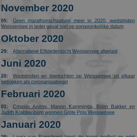
significant
November 2020
update to
Google's
more
commonly
05:
Geen marathonschaatsen meer in 2020, wedstrijden
used
Weissensee in ieder geval niet op oorspronkelijke datum
analytics
service. This
cookie is use
Oktober 2020
to
distinguish
unique users
29:
Alternatieve Elfstedentocht Weissensee afgelast
by assigning
a randomly
Juni 2020
generated
number as a
client
identifier. It
20:
Wedstrijden en toertochten op Weissensee uit elkaar
is included i
getrokken als coronamaatregel
each page
request in a
site and used
Februari 2020
to calculate
visitor,
session and
01:
Crispijn Ariëns, Manon Kamminga, Björn Bakker en
campaign
Judith Krabbenborg wonnen Grote Prijs Weissensee
data for the
sites analytic
reports. By
Januari 2020
default it is
set to expire
after 2 years,
29:
Laura van Ramshorst leest de koers perfect en wint