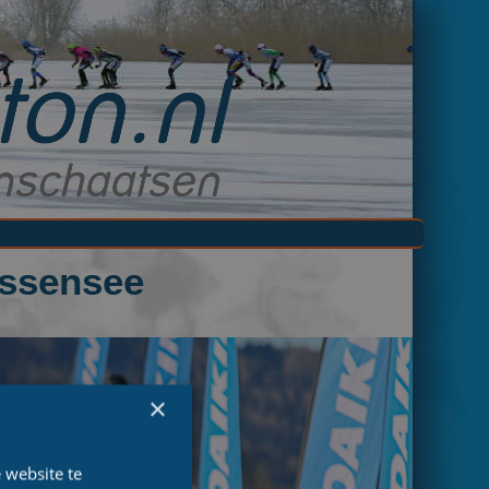
issensee
×
 website te