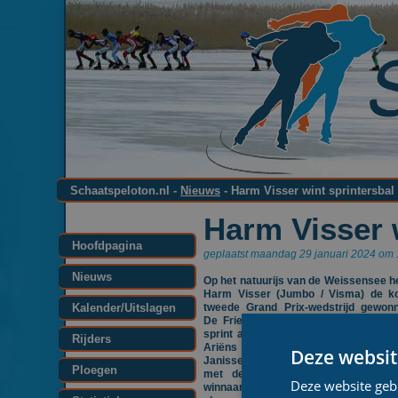
Schaatspeloton.nl -
Nieuws
- Harm Visser wint sprintersba
Harm Visser 
Hoofdpagina
geplaatst maandag 29 januari 2024 om 
Nieuws
Op het natuurijs van de Weissensee h
Harm Visser (Jumbo / Visma) de ko
Kalender/Uitslagen
tweede Grand Prix-wedstrijd gewonn
De Fries rekende na 60 kilometer i
sprint af met Evert Hoolwerf en Cris
Rijders
Ariëns (beiden Reggeborgh). Jer
Deze websit
Janissen (OKAY / Interfarms), donde
Ploegen
met de Aart Koopmans Memorial
Deze website geb
winnaar van de eerste Grand Prix, fini