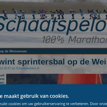
l op de Weissensee
wint sprintersbal op de We
12:39:57 op Schaatspeloton.nl
eeft
rte
en.
n de
pijn
oen
e maakt gebruik van cookies.
rdag
 de
ruikt cookies om uw gebruikerservaring te verbeteren. Door onze
shte