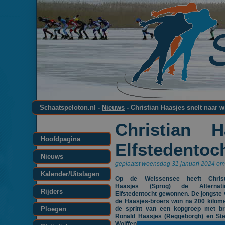
Schaatspeloton.nl -
Nieuws
- Christian Haasjes snelt naar w
Christian 
Hoofdpagina
Elfstedentoc
Nieuws
geplaatst woensdag 31 januari 2024 om
Kalender/Uitslagen
Op de Weissensee heeft Christ
Haasjes (Sprog) de Alternati
Rijders
Elfstedentocht gewonnen. De jongste
de Haasjes-broers won na 200 kilom
Ploegen
de sprint van een kopgroep met br
Ronald Haasjes (Reggeborgh) en Ste
Wolffenbuttel (OKAY / Interfarms).