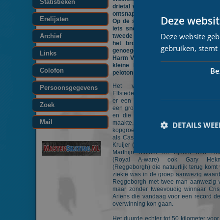
Statistieken
drietal was op 15 kilometer van de 
ontsnapt uit het sterk uitgedunde pelo
Deze websit
Erelijsten
Op de streep was Christian Haasjes
iets sneller dan Stefan Wolffenbuttel
Deze website geb
Archief
tweede werd, Ronald Haasjes moest
het brons van het Open NK opni
gebruiken, stemt
genoegen nemen met de derde plaa
Links
Harm Visser (Jumbo / Visma) won op
kleine halve minuut de sprint van 
Be
Colofon
peloton om de vierde plaats.
Het verhaal van de Alternati
Persoonsgegevens
Elfstedentocht van 2024 was bij de ma
er een van de vroege vlucht die op
Zoek
een groep met toch wel sterke namen 
en die de wedstrijd al vroeg interes
Mail
maakte. Na 50 kilometer ontstond er
DETAILS WE
kopgroep 21 rijders waaronder outsi
als Casper de Gier (Reggeborgh), Ro
Kruijer (Bouwselect / De Haan Westerho
Marthijn Mulder en Sjoerd den Her
(Royal A-ware) ook Gary Hek
(Reggeborgh) die natuurlijk terug komt
ziekte was in de groep aanwezig waar
Reggeborgh met twee man aanwezig 
maar zonder tweevoudig winnaar Cris
Prestatiecookies wor
Ariëns die vandaag voor een record d
niet worden gebruikt 
overwinning kon gaan.
Naam
Het duurde echter tot 50 kilometer voor