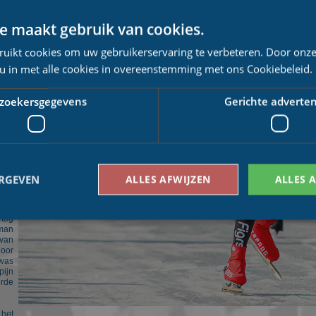
meet
ton.
e maakt gebruik van cookies.
 net
 die
ruikt cookies om uw gebruikerservaring te verbeteren. Door onze
 na
euw
 u in met alle cookies in overeenstemming met ons Cookiebeleid.
ts.
 een
het
zoekersgegevens
Gerichte adverten
eve
nnen
eens
werd
sant
 een
ERGEVEN
ALLES AFWIJZEN
ALLES 
ders
nald
ff),
tog
man
 van
Bezoekersgegevens
Gerichte advertenties
door
was
pijn
den gebruikt om te zien hoe bezoekers de website gebruiken, bijv. analytische cookies
erde
om een bepaalde bezoeker direct te identificeren.
Aanbieder
/
Vervaldatum
Omschrijving
 het