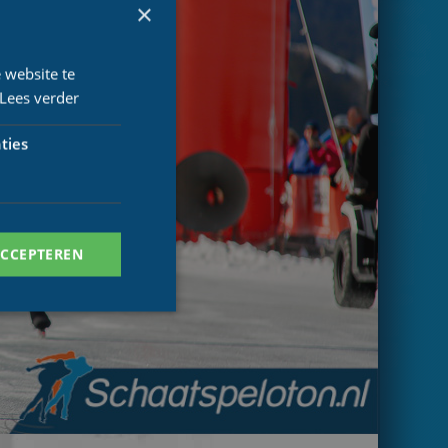
×
 website te
Lees verder
ties
ACCEPTEREN
. Deze cookies kunnen