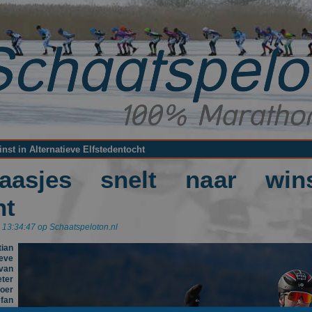
inst in Alternatieve Elfstedentocht
Haasjes snelt naar wins
ht
 13:34:47 op Schaatspeloton.nl
ian
eve
 van
eter
oer
fan
 Het