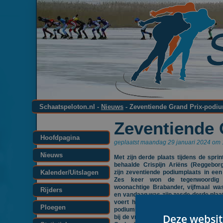
Schaatspeloton.nl -
Nieuws
- Zeventiende Grand Prix-podiu
Zeventiende 
Hoofdpagina
geplaatst maandag 29 januari 2024 om 
Nieuws
Met zijn derde plaats tijdens de sprin
behaalde Crispijn Ariëns (Reggebor
Kalender/Uitslagen
zijn zeventiende podiumplaats in een
Zes keer won de tegenwoordig
woonachtige Brabander, vijfmaal wa
Rijders
en vandaag was zijn zesde derde pla
voert hij bij de mannen de lijst aa
Ploegen
podiumplaatsen. Alleen Mariska Hui
Deze websit
bij de vrouwen met achttien podiumpla