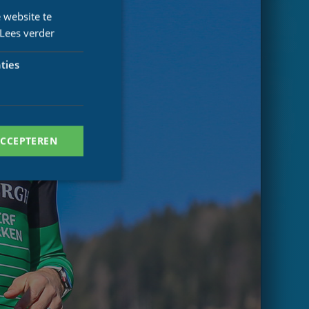
 website te
Lees verder
ties
ACCEPTEREN
. Deze cookies kunnen
ersal Analytics -
 commonly used