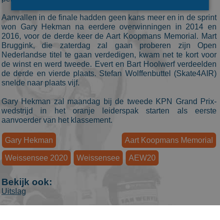
Aanvallen in de finale hadden geen kans meer en in de sprint
won Gary Hekman na eerdere overwinningen in 2014 en
Bezoekersgegevens
Gerichte advertenties
2016, voor de derde keer de Aart Koopmans Memorial. Mart
Bruggink, die zaterdag zal gaan proberen zijn Open
Prestatiecookies worden gebruikt om te zien hoe
Nederlandse titel te gaan verdedigen, kwam net te kort voor
bezoekers de website gebruiken, bijv. analytische
de winst en werd tweede. Evert en Bart Hoolwerf verdeelden
cookies. Deze cookies kunnen niet worden gebruikt om
een bepaalde bezoeker direct te identificeren.
de derde en vierde plaats. Stefan Wolffenbuttel (Skate4AIR)
snelde naar plaats vijf.
Aanbieder
/
Naam
Vervaldatum
Omschrijvin
Domein
Gary Hekman zal maandag bij de tweede KPN Grand Prix-
_ga
1 jaar 1
This cookie
Google LLC
wedstrijd in het oranje leiderspak starten als eerste
maand
name is
.schaatspeloton.nl
aanvoerder van het klassement.
asssociated
with Google
Universal
Gary Hekman
Aart Koopmans Memorial
Analytics -
which is a
significant
Weissensee 2020
Weissensee
AEW20
update to
Google's
more
Bekijk ook:
commonly
Uitslag
used
analytics
service. This
cookie is use
to