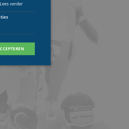
Lees verder
ties
ACCEPTEREN
. Deze cookies kunnen
ersal Analytics -
 commonly used
ish unique users by
 identifier. It is