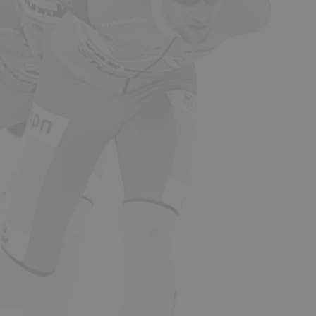
o calculate visitor,
 reports. By default
 customisable by
ersal Analytics.
g 2017 no
 to store and update
 session state.
rijving
e Adsense