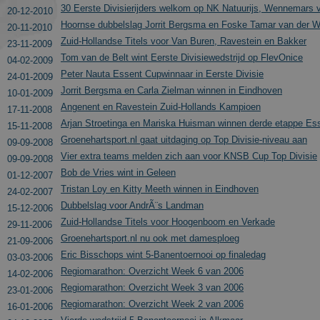
30 Eerste Divisierijders welkom op NK Natuurijs, Wennemars v
20-12-2010
Hoornse dubbelslag Jorrit Bergsma en Foske Tamar van der W
20-11-2010
Zuid-Hollandse Titels voor Van Buren, Ravestein en Bakker
23-11-2009
_gid
Tom van de Belt wint Eerste Divisiewedstrijd op FlevOnice
04-02-2009
Peter Nauta Essent Cupwinnaar in Eerste Divisie
24-01-2009
Jorrit Bergsma en Carla Zielman winnen in Eindhoven
10-01-2009
_ga_FJW480MXR8
Angenent en Ravestein Zuid-Hollands Kampioen
17-11-2008
Arjan Stroetinga en Mariska Huisman winnen derde etappe Es
15-11-2008
Groenehartsport.nl gaat uitdaging op Top Divisie-niveau aan
09-09-2008
Vier extra teams melden zich aan voor KNSB Cup Top Divisie
09-09-2008
Bob de Vries wint in Geleen
01-12-2007
Naam
Tristan Loy en Kitty Meeth winnen in Eindhoven
24-02-2007
_gat_gtag_UA_2799
Dubbelslag voor AndrÃ¨s Landman
15-12-2006
Zuid-Hollandse Titels voor Hoogenboom en Verkade
29-11-2006
Groenehartsport.nl nu ook met damesploeg
21-09-2006
Eric Bisschops wint 5-Banentoernooi op finaledag
03-03-2006
Regiomarathon: Overzicht Week 6 van 2006
14-02-2006
Regiomarathon: Overzicht Week 3 van 2006
23-01-2006
Regiomarathon: Overzicht Week 2 van 2006
16-01-2006