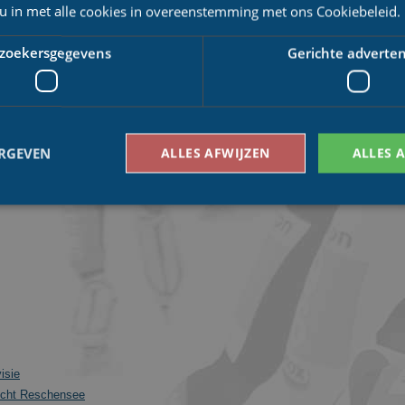
 u in met alle cookies in overeenstemming met ons Cookiebeleid.
6-Banentoernooi
oernooi
zoekersgegevens
Gerichte adverten
rnooi
elle van de Griek
i met winst
toernooi
ERGEVEN
ALLES AFWIJZEN
ALLES 
d
Bezoekersgegevens
Gerichte advertenties
den gebruikt om te zien hoe bezoekers de website gebruiken, bijv. analytische cookies
om een bepaalde bezoeker direct te identificeren.
Aanbieder
/
Vervaldatum
Omschrijving
Domein
1 jaar 1
This cookie name is asssociated with Google Univ
Google LLC
maand
which is a significant update to Google's more
.schaatspeloton.nl
isie
analytics service. This cookie is used to distingu
assigning a randomly generated number as a client
rtocht Reschensee