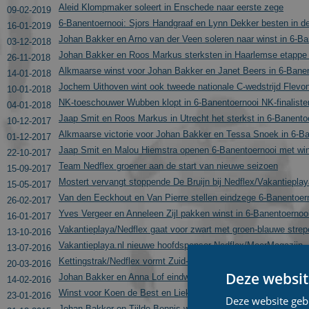
Aleid Klompmaker soleert in Enschede naar eerste zege
09-02-2019
6-Banentoernooi: Sjors Handgraaf en Lynn Dekker besten in de
16-01-2019
Johan Bakker en Arno van der Veen soleren naar winst in 6-Ba
03-12-2018
Johan Bakker en Roos Markus sterksten in Haarlemse etappe
26-11-2018
Alkmaarse winst voor Johan Bakker en Janet Beers in 6-Bane
14-01-2018
Jochem Uithoven wint ook tweede nationale C-wedstrijd Flevo
10-01-2018
NK-toeschouwer Wubben klopt in 6-Banentoernooi NK-finaliste
04-01-2018
Jaap Smit en Roos Markus in Utrecht het sterkst in 6-Banento
10-12-2017
Alkmaarse victorie voor Johan Bakker en Tessa Snoek in 6-B
01-12-2017
Jaap Smit en Malou Hiemstra openen 6-Banentoernooi met wi
22-10-2017
Team Nedflex groener aan de start van nieuwe seizoen
15-09-2017
Mostert vervangt stoppende De Bruijn bij Nedflex/Vakantieplay
15-05-2017
Van den Eeckhout en Van Pierre stellen eindzege 6-Banentoern
26-02-2017
Yves Vergeer en Anneleen Zijl pakken winst in 6-Banentoernoo
16-01-2017
Vakantieplaya/Nedflex gaat voor zwart met groen-blauwe strep
13-10-2016
Vakantieplaya.nl nieuwe hoofdsponsor Nedflex/MeerMagazijn
13-07-2016
Kettingstrak/Nedflex vormt Zuid-Hollandse damesploeg
20-03-2016
Deze websit
Johan Bakker en Anna Lof eindwinnaars 6-Banentoernooi
14-02-2016
Winst voor Koen de Best en Lieke Mossinkoff in 6-Banentoern
23-01-2016
Deze website geb
Johan Bakker en Tjilde Bennis winnen zevende wedstrijd 6-Ba