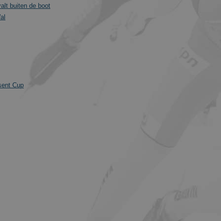
included in each page request in a site and used t
alt buiten de boot
session and campaign data for the sites analytics
it is set to expire after 2 years, although this is
al
website owners.
1 dag
This cookie name is asssociated with Google Univ
Google LLC
This appears to be a new cookie and as of Sprin
.schaatspeloton.nl
information is available from Google. It appears
a unique value for each page visited.
.schaatspeloton.nl
1 jaar 1
This cookie is used by Google Analytics to persist
maand
sent Cup
Aanbieder
/
Domein
Vervaldatum
Omsch
470_1
.schaatspeloton.nl
55 seconden
Googl