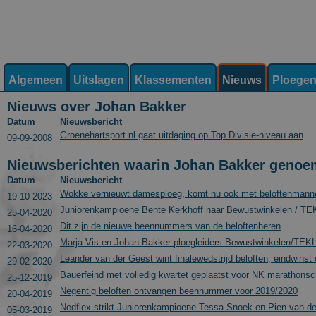
Algemeen
Uitslagen
Klassementen
Nieuws
Ploege
Nieuws over Johan Bakker
Datum
Nieuwsbericht
Groenehartsport.nl gaat uitdaging op Top Divisie-niveau aan
09-09-2008
Nieuwsberichten waarin Johan Bakker genoe
Datum
Nieuwsbericht
Wokke vernieuwt damesploeg, komt nu ook met beloftenmann
19-10-2023
Juniorenkampioene Bente Kerkhoff naar Bewustwinkelen / T
25-04-2020
Dit zijn de nieuwe beennummers van de beloftenheren
16-04-2020
Marja Vis en Johan Bakker ploegleiders Bewustwinkelen/TEKLA
22-03-2020
Leander van der Geest wint finalewedstrijd beloften, eindwinst
29-02-2020
Bauerfeind met volledig kwartet geplaatst voor NK marathons
25-12-2019
Negentig beloften ontvangen beennummer voor 2019/2020
20-04-2019
Nedflex strikt Juniorenkampioene Tessa Snoek en Pien van d
05-03-2019