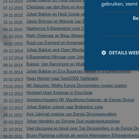
21-12-2015
gebruiken, stemt
Christiaan van den Berg en Anna Lof winnen zesde wedstrijd 
07-12-2015
Johan Bakker en Heidi Snoek winnen vijfde wedstrijd 6-Banent
29-11-2015
Be
Janno Botman en Manouk van Emmerik winnen in 6-Banentoe
15-11-2015
Haarlemse 6-Banenwinst voor Christiaan van den Berg en Rach
09-11-2015
Mark Ooijevaar en Beau Wagemaker beginnen 6-Banentoernoo
31-10-2015
Ruud van Egmond en Annemarie Vriend eindwinnaars 6-Banen
18-02-2015
Johan Bakker wint Open Westlands Kampioenschap
20-12-2014
DETAILS WE
6-Banenwinst Alkmaar voor Johan Bakker en Annemarie Vrien
12-12-2014
Bakker, Van Ramshorst en Wubben winnen in 6-Banentoernooi
09-11-2014
Johan Bakker en Eva Buurman winnen in 6-Banentoernooi
02-11-2014
Hugo Heijnen naar Sport2000 Stehmann
15-02-2013
NK Natuurijs: Welke Eerste Divisierijders mogen starten
23-01-2013
Hoolwerf klopt Kooiman in Enschede
29-12-2012
Prestatiecookies wor
niet worden gebruikt 
Voorbeschouwing NK Marathonschaatsen: de Eerste Divisie
25-12-2012
Johan Bakker soleert naar Brabantse zege
15-12-2012
Naam
Arnt Jalvingh snelste van Eerste Divisieaanvallers
24-11-2012
Johan Hendriks en Simone Oud studentenkampioen
_ga
05-03-2012
Veel discussie en bijval over Top Divisierijders in de Eerste Div
21-10-2011
Bruno Plantinga voltooit als eerste Alternatieve Elfstedentoe
08-02-2011