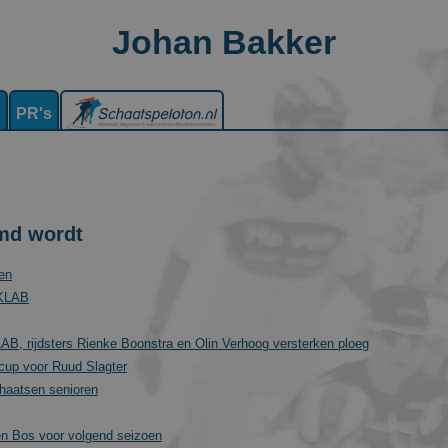
Johan Bakker
n
PR's
md wordt
en
EKLAB
B, rijdsters Rienke Boonstra en Olin Verhoog versterken ploeg
 cup voor Ruud Slagter
chaatsen senioren
en Bos voor volgend seizoen