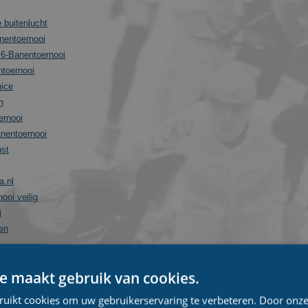
 buitenlucht
nentoernooi
 6-Banentoernooi
ntoernooi
nice
n
ernooi
anentoernooi
nst
a.nl
ooi veilig
i
en
e maakt gebruik van cookies.
ooi
ruikt cookies om uw gebruikerservaring te verbeteren. Door onze
nentoernooi