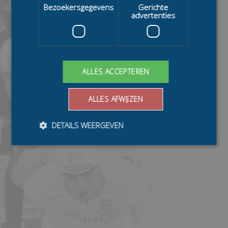
Bezoekersgegevens
Gerichte
advertenties
ALLES ACCEPTEREN
ALLES AFWIJZEN
DETAILS WEERGEVEN
Bezoekersgegevens
Gerichte advertenties
Prestatiecookies worden gebruikt om te zien hoe
bezoekers de website gebruiken, bijv. analytische
cookies. Deze cookies kunnen niet worden gebruikt om
een bepaalde bezoeker direct te identificeren.
Aanbieder
/