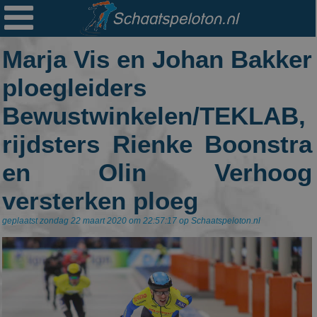

Ploegen
Marja Vis en Johan Bakker
Statistieken
ploegleiders
Erelijsten
Bewustwinkelen/TEKLAB,
Archief
rijdsters Rienke Boonstra
Links
en Olin Verhoog
Colofon
versterken ploeg
Persoonsgegevens
geplaatst zondag 22 maart 2020 om 22:57:17 op Schaatspeloton.nl
Zoek
Mail