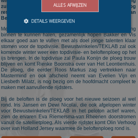
wist te behalen. Naast de versterking in de begeleiding
ALLES AFWIJZEN
zullen rijdsters Rienke Boonstra en Olin Verhoog
respectievelijke de topdivisie- en beloftenploeg van
Bewustwinkelen/TEKLAB versterken.
DETAILS WEERGEVEN
Met Johan Bakker denkt de ploeg veel marathonervaring
binnen te kunnen halen, gezamenlijk hopen Bakker en Vis
elkaar goed aan te vullen met als doel jonge talenten klaar
Bezoekersgegevens
Gerichte advertenties
stomen voor de topdivisie. Bewustwinkelen/TEKLAB zal ook
komende winter weer een topdivisie- en beloftenploeg op het
Prestatiecookies worden gebruikt om te zien hoe
ijs brengen. In de topdivisie zal Paula Konijn de ploeg trouw
bezoekers de website gebruiken, bijv. analytische
blijven en komt Rienke Boonstra over van Het Leontienhuis.
cookies. Deze cookies kunnen niet worden gebruikt om
De ploeg, die eerder Roos Markus zag vertrekken naar
een bepaalde bezoeker direct te identificeren.
Mastermind en ook afscheid neemt van Evelien Vijn en
Aanbieder
/
Liesbeth Milatz, is nog bezig om de hoofdmacht compleet te
Naam
Vervaldatum
Omschrijvin
Domein
maken met aanvullende rijdsters.
_ga
1 jaar 1
This cookie
Google LLC
Bij de beloften is de ploeg voor het nieuwe seizoen al wel
maand
name is
.schaatspeloton.nl
asssociated
rond. Iris Jansen en Dewi Nicolai, die ook afgelopen winter
with Google
voor Bewustwinkelen/TEKLAB in het peloton actief waren,
Universal
zien de ervaren Eva Riemersma-van Rheenen doorstromen
Analytics -
which is a
vanuit de satellietploeg. Als vierde rijdster komt Olin Verhoog
significant
over van Holland Jersey waarmee de beloftenploeg rond is.
update to
Google's
more