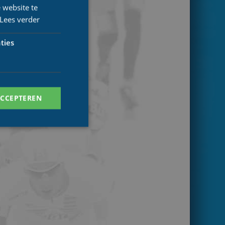
 website te
Lees verder
ties
ACCEPTEREN
. Deze cookies kunnen
ersal Analytics -
 commonly used