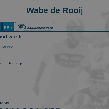
Wabe de Rooij
n
PR's
emd wordt
j senioren
a
tent Brabant Cup
jd
sieheren
jzigingen op weg naar nieuwe schaatsseizoen