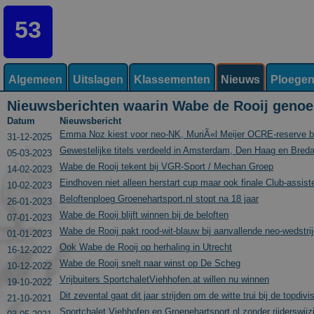
53
Algemeen
Uitslagen
Klassementen
Nieuws
Ploege
Nieuwsberichten waarin Wabe de Rooij geno
Datum
Nieuwsbericht
Emma Noz kiest voor neo-NK, MuriÃ«l Meijer OCRE-reserve bi
31-12-2025
Gewestelijke titels verdeeld in Amsterdam, Den Haag en Bred
05-03-2023
Wabe de Rooij tekent bij VGR-Sport / Mechan Groep
14-02-2023
Eindhoven niet alleen herstart cup maar ook finale Club-assis
10-02-2023
Beloftenploeg Groenehartsport.nl stopt na 18 jaar
26-01-2023
Wabe de Rooij blijft winnen bij de beloften
07-01-2023
Wabe de Rooij pakt rood-wit-blauw bij aanvallende neo-wedstri
01-01-2023
Ook Wabe de Rooij op herhaling in Utrecht
16-12-2022
Wabe de Rooij snelt naar winst op De Scheg
10-12-2022
Vrijbuiters SportchaletViehhofen.at willen nu winnen
19-10-2022
Dit zevental gaat dit jaar strijden om de witte trui bij de topdivi
21-10-2021
Sportchalet Viehhofen en Groenehartsport.nl zonder rijderswi