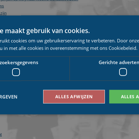
ums
zijn
e maakt gebruik van cookies.
et Viehhofen sponsor topdivisieploeg
ruikt cookies om uw gebruikerservaring te verbeteren. Door onze
ie
 u in met alle cookies in overeenstemming met ons Cookiebeleid.
 Henk Angenent en team richting natuurijs
zoekersgegevens
Gerichte adverten
neo-seioren
marathon
de zege Trachitol Trophy
ERGEVEN
ALLES AFWIJZEN
ALLES 
genoten naar podium
Bezoekersgegevens
Gerichte advertenties
ht
den gebruikt om te zien hoe bezoekers de website gebruiken, bijv. analytische cookies