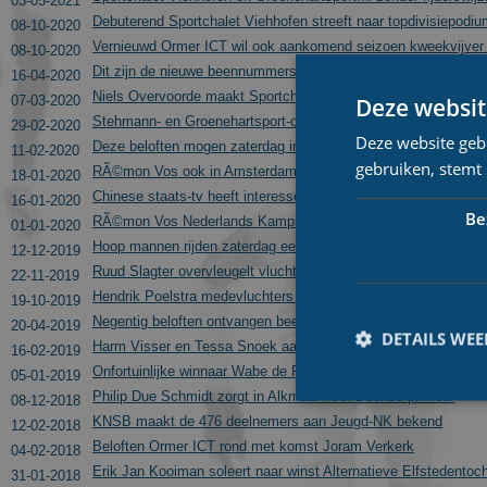
03-05-2021
Debuterend Sportchalet Viehhofen streeft naar topdivisiepodi
08-10-2020
Vernieuwd Ormer ICT wil ook aankomend seizoen kweekvijver 
08-10-2020
Dit zijn de nieuwe beennummers van de beloftenheren
16-04-2020
Niels Overvoorde maakt Sportchalet Viehhofen compleet
Deze websit
07-03-2020
Stehmann- en Groenehartsport-organisaties fuseren, Sportchal
29-02-2020
Deze website geb
Deze beloften mogen zaterdag in Tilburg starten in de topdivis
11-02-2020
gebruiken, stemt
RÃ©mon Vos ook in Amsterdam goed voor de winst
18-01-2020
Chinese staats-tv heeft interesse in klimaatverandering; volgt
16-01-2020
Be
RÃ©mon Vos Nederlands Kampioen marathonschaatsen bij de 
01-01-2020
Hoop mannen rijden zaterdag een niveau hoger bij doorstroom
12-12-2019
Ruud Slagter overvleugelt vluchters in slotronde en pakt twee
22-11-2019
Hendrik Poelstra medevluchters te rap af bij beloftenopening
19-10-2019
Negentig beloften ontvangen beennummer voor 2019/2020
20-04-2019
DETAILS WE
Harm Visser en Tessa Snoek aanvallend naar Junioren A-titels
16-02-2019
Onfortuinlijke winnaar Wabe de Rooij ondersteund door ploeg
05-01-2019
Philip Due Schmidt zorgt in Alkmaar voor Deense primeur
08-12-2018
KNSB maakt de 476 deelnemers aan Jeugd-NK bekend
12-02-2018
Beloften Ormer ICT rond met komst Joram Verkerk
04-02-2018
Erik Jan Kooiman soleert naar winst Alternatieve Elfstedentoc
31-01-2018
Prestatiecookies wor