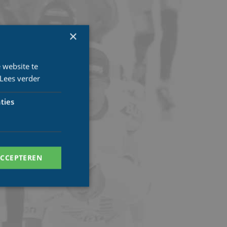
×
 website te
Lees verder
ties
ACCEPTEREN
. Deze cookies kunnen