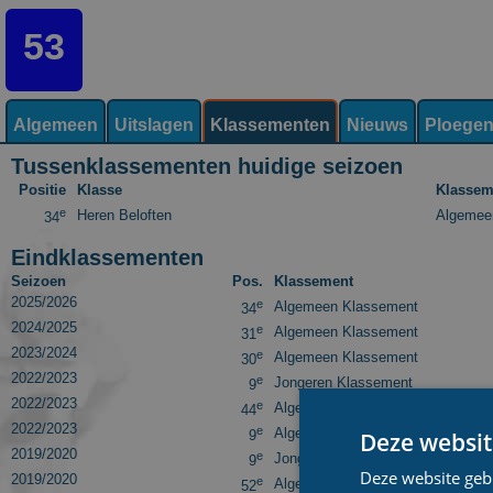
53
Algemeen
Uitslagen
Klassementen
Nieuws
Ploege
Tussenklassementen huidige seizoen
Positie
Klasse
Klassem
e
Heren Beloften
Algemee
34
Eindklassementen
Seizoen
Pos.
Klassement
2025/2026
e
Algemeen Klassement
34
2024/2025
e
Algemeen Klassement
31
2023/2024
e
Algemeen Klassement
30
2022/2023
e
Jongeren Klassement
9
2022/2023
e
Algemeen Klassement
44
2022/2023
e
Algemeen Klassement
Deze websit
9
2019/2020
e
Jongeren Klassement
9
Deze website geb
2019/2020
e
Algemeen Klassement
52