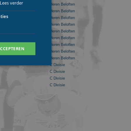
Lees verder
Heren Beloften
Heren Beloften
ties
Heren Beloften
Heren Beloften
Heren Beloften
Heren Beloften
Heren Beloften
ACCEPTEREN
Heren Beloften
Heren Beloften
C Divisie
C Divisie
C Divisie
C Divisie
. Deze cookies kunnen
ersal Analytics -
 commonly used
ish unique users by
 identifier. It is