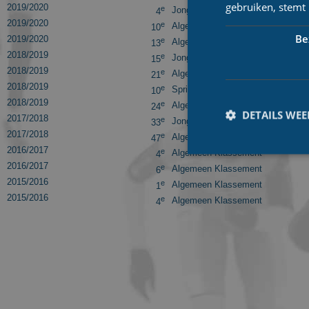
gebruiken, stemt
2019/2020
e
Jongeren Klassement
4
2019/2020
e
Algemeen Klassement
10
Be
2019/2020
e
Algemeen Klassement
13
2018/2019
e
Jongeren Klassement
15
2018/2019
e
Algemeen Klassement
21
2018/2019
e
Sprint Klassement
10
2018/2019
e
Algemeen Klassement
24
DETAILS WE
2017/2018
e
Jongeren Klassement
33
2017/2018
e
Algemeen Klassement
47
2016/2017
e
Algemeen Klassement
4
2016/2017
e
Algemeen Klassement
6
2015/2016
e
Algemeen Klassement
1
2015/2016
e
Algemeen Klassement
4
Prestatiecookies wor
niet worden gebruikt 
Naam
_ga