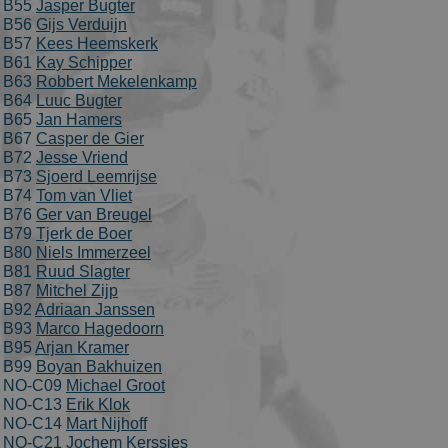
B55
Jasper Bugter
generated
number as a
B56
Gijs Verduijn
client
B57
Kees Heemskerk
identifier. It
B61
Kay Schipper
is included i
each page
B63
Robbert Mekelenkamp
request in a
B64
Luuc Bugter
site and used
B65
Jan Hamers
to calculate
visitor,
B67
Casper de Gier
session and
B72
Jesse Vriend
campaign
data for the
B73
Sjoerd Leemrijse
sites analytic
B74
Tom van Vliet
reports. By
B76
Ger van Breugel
default it is
set to expire
B79
Tjerk de Boer
after 2 years,
B80
Niels Immerzeel
although
B81
Ruud Slagter
this is
customisable
B87
Mitchel Zijp
by website
B92
Adriaan Janssen
owners.
B93
Marco Hagedoorn
_gid
1 dag
This cookie
Google LLC
B95
Arjan Kramer
name is
.schaatspeloton.nl
B99
Boyan Bakhuizen
asssociated
NO-C09
Michael Groot
with Google
Universal
NO-C13
Erik Klok
Analytics.
NO-C14
Mart Nijhoff
This appears
NO-C21
Jochem Kerssies
to be a new