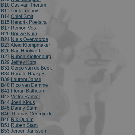
Bezoekersgegevens
Gerichte advertenties
B10
Cas van Trierum
B11
Luuk Loohuis
Prestatiecookies worden gebruikt om te zien hoe
B14
Chiel Smit
bezoekers de website gebruiken, bijv. analytische
cookies. Deze cookies kunnen niet worden gebruikt om
B15
Hendrik Poelstra
een bepaalde bezoeker direct te identificeren.
B17
Remon Vos
B20
Bouwe Kuin
Aanbieder
/
Naam
Vervaldatum
Omschrijvin
B21
Niels Overvoorde
Domein
B23
Aleid Klompmaker
_ga
1 jaar 1
This cookie
Google LLC
B26
Bart Hoolwerf
maand
name is
.schaatspeloton.nl
B27
Ruben Kieftenburg
asssociated
with Google
B29
Jeffrey Kors
Universal
B31
Gerco van de Beek
Analytics -
B34
Ronald Haasjes
which is a
significant
B39
Laurent Janse
update to
B40
Rico van Damme
Google's
B41
Floran Bathoorn
more
commonly
B42
Victor Ramler
used
B44
Joeri Klous
analytics
service. This
B45
Danny Stam
cookie is use
B46
Thomas Geerdinck
to
B48
Rik Qualm
distinguish
unique users
B51
Ruben Stam
by assigning
B53
Jeroen Janissen
a randomly