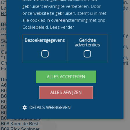
Of wellicht kan een rijder uit de regiocompetitie wel verrassen.
gebruikerservaring te verbeteren. Door
Let in dat geval op schaatsers als
Jorrit Extercatte
,
Wabe de
onze website te gebruiken, stemt u in met
Rooij
,
Harm Visser
of
Jordy van Workum
.
alle cookies in overeenstemming met ons
De favorieten:
Cookiebeleid.
Lees verder
**** Bart Hoolwerf
*** Remon Vos, Daan Besteman, Niels Immerzeel, Danny
Bezoekersgegevens
Gerichte
Stam en Kars Jansman
advertenties
** Hendrik Poelstra, Sjors van der Meer, Kay Schipper,
Casper de Gier en Thomas Geerdinck
* Luuc Bugter, Jesse Vriend, Niels Overvoorde, Ruud Slagter,
Chiel Smit, Wabe de Rooij, Jordy van Workum, Jorrit
Extercatte en Harm Visser
ALLES ACCEPTEREN
De Deelnemers:
A67
Daan Besteman
B02
Sjors van der Meer
ALLES AFWIJZEN
B03
Mark van der Hulst
B04
Edwin Korenberg
DETAILS WEERGEVEN
B05
Björn Bakker
B06
Jasper Lammerink
B07
Kars Jansman
B08
Koen de Best
B09
Rick Schipper