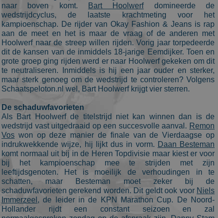
naar boven komt.
Bart Hoolwerf
domineerde de
wedstrijdcyclus, de laatste krachtmeting voor het
kampioenschap. De rijder van Okay Fashion & Jeans is rap
aan de meet en het is maar de vraag of de anderen met
Hoolwerf naar de streep willen rijden. Vorig jaar torpedeerde
dit de kansen van de inmiddels 18-jarige Eemdijker. Toen en
grote groep ging rijden werd er naar Hoolwerf gekeken om dit
te neutraliseren. Inmiddels is hij een jaar ouder en sterker,
maar sterk genoeg om de wedstrijd te controleren? Volgens
Schaatspeloton.nl wel, Bart Hoolwerf krijgt vier sterren.
De schaduwfavorieten
Als Bart Hoolwerf de titelstrijd niet kan winnen dan is de
wedstrijd vast uitgedraaid op een succesvolle aanval.
Remon
Vos
won op deze manier de finale van de Vierdaagse op
indrukwekkende wijze, hij lijkt dus in vorm.
Daan Besteman
komt normaal uit bij in de Heren Topdivisie maar kiest er voor
bij het kampioenschap mee te strijden met zijn
leeftijdsgenoten. Het is moeilijk de verhoudingen in te
schatten, maar Besteman moet zeker bij de
schaduwfavorieten gerekend worden. Dit geldt ook voor
Niels
Immerzeel
, de leider in de KPN Marathon Cup. De Noord-
Hollander rijdt een constant seizoen en zal