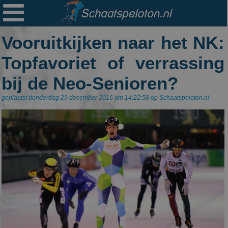

Ploegen
Vooruitkijken naar het NK:
Statistieken
Topfavoriet of verrassing
Erelijsten
bij de Neo-Senioren?
Archief
geplaatst donderdag 29 december 2016 om 14:22:58 op Schaatspeloton.nl
Links
Colofon
Persoonsgegevens
Zoek
Mail