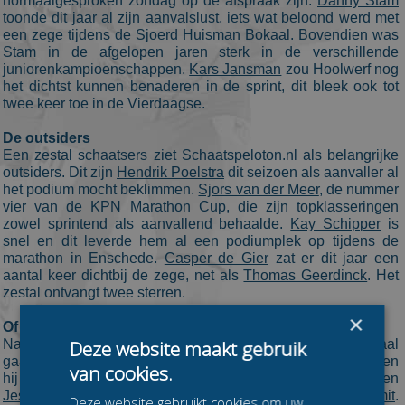
normaalgesproken zondag op de afspraak zijn.
Danny Stam
toonde dit jaar al zijn aanvalslust, iets wat beloond werd met
een zege tijdens de Sjoerd Huisman Bokaal. Bovendien was
Stam in de afgelopen jaren sterk in de verschillende
juniorenkampioenschappen.
Kars Jansman
zou Hoolwerf nog
het dichtst kunnen benaderen in de sprint, dit bleek ook tot
twee keer toe in de Vierdaagse.
De outsiders
Een zestal schaatsers ziet Schaatspeloton.nl als belangrijke
outsiders. Dit zijn
Hendrik Poelstra
dit seizoen als aanvaller al
het podium mocht beklimmen.
Sjors van der Meer
, de nummer
vier van de KPN Marathon Cup, die zijn topklasseringen
zowel sprintend als aanvallend behaalde.
Kay Schipper
is
snel en dit leverde hem al een podiumplek op tijdens de
marathon in Enschede.
Casper de Gier
zat er dit jaar een
aantal keer dichtbij de zege, net als
Thomas Geerdinck
. Het
zestal ontvangt twee sterren.
×
Of verrast iemand
Deze website maakt gebruik
Natuurlijk kan altijd een verrassing met de winst aan de haal
gaan. Zo was
Luuc Bugter
vorig jaar natuurlijk zo iemand toen
van cookies.
hij de titelstrijd won. Namen om op te letten zijn de Beloften
Jesse Vriend
,
Niels Overvoorde
,
Ruud Slagter
of
Chiel Smit
.
Deze website gebruikt cookies om uw