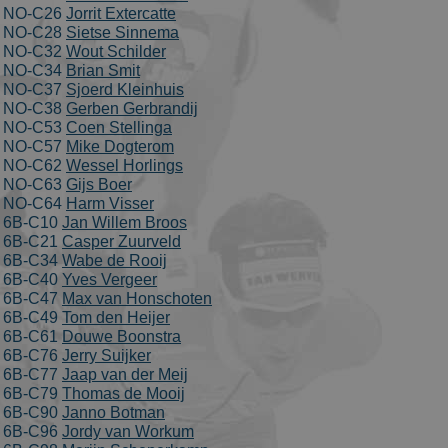
cookie and a
NO-C26
Jorrit Extercatte
of Spring
NO-C28
Sietse Sinnema
2017 no
information
NO-C32
Wout Schilder
is available
NO-C34
Brian Smit
from Google
NO-C37
Sjoerd Kleinhuis
It appears to
store and
NO-C38
Gerben Gerbrandij
update a
NO-C53
Coen Stellinga
unique value
NO-C57
Mike Dogterom
for each pag
visited.
NO-C62
Wessel Horlings
NO-C63
Gijs Boer
_ga_FJW480MXR8
.schaatspeloton.nl
1 jaar 1
This cookie is
NO-C64
Harm Visser
maand
used by
Google
6B-C10
Jan Willem Broos
Analytics to
6B-C21
Casper Zuurveld
persist
6B-C34
Wabe de Rooij
session state.
6B-C40
Yves Vergeer
6B-C47
Max van Honschoten
6B-C49
Tom den Heijer
6B-C61
Douwe Boonstra
6B-C76
Jerry Suijker
6B-C77
Jaap van der Meij
6B-C79
Thomas de Mooij
6B-C90
Janno Botman
Aanbieder
/
Naam
Vervaldatum
Omsc
6B-C96
Jordy van Workum
Domein