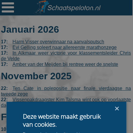

Ploegen
Statistieken
Januari 2026
Erelijsten
17:
Harm Visser overwinnaar na aanvalsputsch
Archief
17:
Evi Gelling soleert naar allereerste marathonzege
17:
In Alkmaar weer victorie voor klassementsleider Chris
Links
de Velde
17:
Amber van der Meijden bij rentree weer de snelste
Colofon
November 2025
Persoonsgegevens
22:
Ten Cate in polepositie naar finale vierdaagse na
Zoek
tweede zege
22:
Vissenpakdraagster Kim Talsma wint ook op voorlaatste
dag De Vier
Mail
×
Februari 2024
Deze website maakt gebruik
van cookies.
10:
Harm Visser Cupwinnaar na dagzege