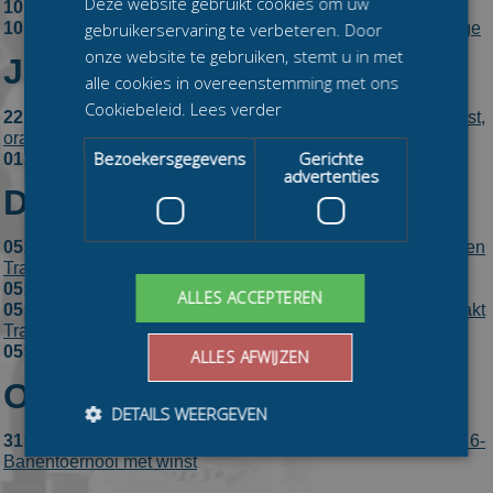
Deze website gebruikt cookies om uw
10:
Ook primeur voor Lianne van Loon in Alkmaar
gebruikerservaring te verbeteren. Door
10:
Fransman Giovanni Trébouta pakt eerste marathonzege
onze website te gebruiken, stemt u in met
Januari 2023
alle cookies in overeenstemming met ons
Cookiebeleid.
Lees verder
22:
Visser en Groenewoud pakken eerste seizoenswinst,
oranje terug bij Den Hertog
Bezoekersgegevens
Gerichte
01:
Jorrit Bergsma snelt naar Nederlandse marathontitel
advertenties
December 2021
05:
Evert Hoolwerf zorgt voor unicum: wint alle dagen
Trachitol Trophy
05:
Elisa Dul houdt stand en wint Trachitol Trophy
ALLES ACCEPTEREN
05:
Tjerk de Boer ook in Alkmaar klasse apart en pakt
Trachitol Trophy
05:
Aanvallende Olin Verhoog wint in stijl Trachitol Trophy
ALLES AFWIJZEN
Oktober 2021
DETAILS WEERGEVEN
31:
Wisse Slendebroek en Sofia Schilder beginnen 6-
Banentoernooi met winst