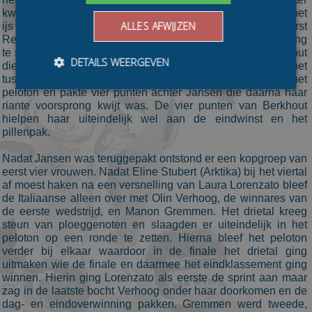
kwam dat naar de voorgrond dan in de zustermoord die op het
ALLES AFWIJZEN
ijs ontstond toen een dapper Eline Jansen (Van Ramshorst
Renault) solo rondenlang op kop reed maar haar voorsprong
te niet gedaan zag worden door ploeggenote Janne Berkhout
DETAILS WEERGEVEN
die meestreed om het pillenpak van het
tussensprintklassement. De jonge Berkhout leidde het
peloton en pakte vier punten achter Jansen die daarna haar
riante voorsprong kwijt was. De vier punten van Berkhout
Bezoekersgegevens
Gerichte advertenties
hielpen haar uiteindelijk wel aan de eindwinst en het
pillenpak.
Prestatiecookies worden gebruikt om te zien hoe
bezoekers de website gebruiken, bijv. analytische
Nadat Jansen was teruggepakt ontstond er een kopgroep van
cookies. Deze cookies kunnen niet worden gebruikt om
eerst vier vrouwen. Nadat Eline Stubert (Arktika) bij het viertal
een bepaalde bezoeker direct te identificeren.
af moest haken na een versnelling van Laura Lorenzato bleef
Aanbieder
/
de Italiaanse alleen over met Olin Verhoog, de winnares van
Naam
Vervaldatum
Omschrijvin
Domein
de eerste wedstrijd, en Manon Gremmen. Het drietal kreeg
steun van ploeggenoten en slaagden er uiteindelijk in het
_ga
1 jaar 1
This cookie
Google LLC
peloton op een ronde te zetten. Hierna bleef het peloton
maand
name is
.schaatspeloton.nl
asssociated
verder bij elkaar waardoor in de finale het drietal ging
with Google
uitmaken wie de finale en daarmee het eindklassement ging
Universal
winnen. Hierin ging Lorenzato als eerste de sprint aan maar
Analytics -
which is a
zag in de laatste bocht Verhoog onder haar doorkomen en de
significant
dag- en eindoverwinning pakken. Gremmen werd tweede,
update to