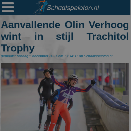

Ploegen
Aanvallende Olin Verhoog
Statistieken
wint in stijl Trachitol
Erelijsten
Trophy
Archief
geplaatst zondag 5 december 2021 om 13:34:31 op Schaatspeloton.nl
Links
Colofon
Persoonsgegevens
Zoek
Mail