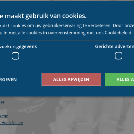
 marathonkampioen
e maakt gebruik van cookies.
ruikt cookies om uw gebruikerservaring te verbeteren. Door onze
 u in met alle cookies in overeenstemming met ons Cookiebeleid.
zoekersgegevens
Gerichte adverten
Tube
 / De Haan Westerhoff compleet
ht
ERGEVEN
ALLES AFWIJZEN
ALLES 
p dit moment
n
jes
Bezoekersgegevens
Gerichte advertenties
 zege
den gebruikt om te zien hoe bezoekers de website gebruiken, bijv. analytische cookies
n Harm Visser
om een bepaalde bezoeker direct te identificeren.
Aanbieder
/