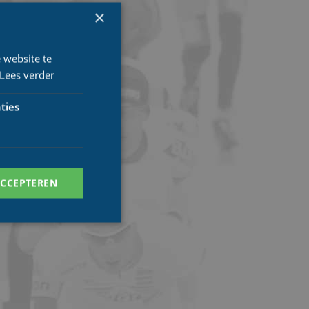
×
 website te
Lees verder
ties
ACCEPTEREN
. Deze cookies kunnen