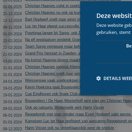
01-01-2025
Christian Haasjes volgt in spektakelstuk ploeggenoot op als
01-01-2025
Christian Haasjes nu ook op kunstijs winnaar
Deze websit
21-12-2024
Bart Hoolwerf snelt naar winst in De Vier van Noord-Holland
12-12-2024
Deze website geb
Luc ter Haar pleegt succesvolle coup in spektakelstuk
09-11-2024
gebruiken, stemt
Poortinga langer bij Sprog, ook De la Porte versterkt ploeg
01-03-2024
Na elf ereplaatsen eindelijk Grand Prixwinst voor Jordy Harink
22-02-2024
Be
Team Sprog vernieuwt maar behoudt Chiel Smit
22-02-2024
Grand Prix herstart in Zweden, vanaf 9 uur livestream via You
21-02-2024
Na komst Haasjes-broers maakt Niels Overvoorde Bouwselect
03-02-2024
Christian Haasjes jongste Alternatieve Elfstedentocht-winnaar
31-01-2024
Christian Haasjes snelt naar winst in Alternatieve Elfstedentoc
31-01-2024
DETAILS WE
Weissensee vaak snelkookpan voor transfers; dit weten we o
24-01-2024
Kevin Hoekstra gaat Bouwselect / De Haan Westerhoff verlate
19-01-2024
Cup Eindhoven ook finale Club-assistent Brabant Cup
19-01-2024
Bouwselect / De Haan Westerhoff wint slag om Christian Haas
18-01-2024
Ook op natuurijs Winterswijk wint Harm Visser
09-01-2024
Reggeborgh met man minder maar Evert Hoolwerf pakt eerste
06-01-2024
Prestatiecookies wor
Kampioen Luc ter Haar profiteert van aanvaring Reggeborgh e
01-01-2024
niet worden gebruikt 
Harm Visser ook na sinterklaasstop weer de snelste
09-12-2023