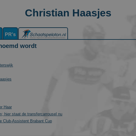
Christian Haasjes
n
PR's
enoemd wordt
terswijk
Haasjes
er Haar
 hier staat de transfercarrousel nu
le Club-Assistent Brabant Cup