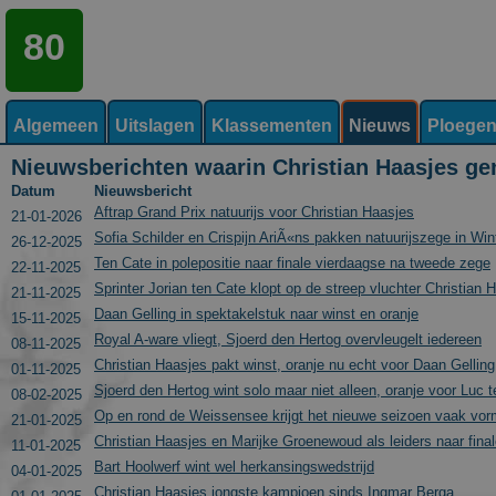
80
Algemeen
Uitslagen
Klassementen
Nieuws
Ploege
Nieuwsberichten waarin Christian Haasjes g
Datum
Nieuwsbericht
Aftrap Grand Prix natuurijs voor Christian Haasjes
21-01-2026
Sofia Schilder en Crispijn AriÃ«ns pakken natuurijszege in Win
26-12-2025
Ten Cate in polepositie naar finale vierdaagse na tweede zege
22-11-2025
Sprinter Jorian ten Cate klopt op de streep vluchter Christian 
21-11-2025
Daan Gelling in spektakelstuk naar winst en oranje
15-11-2025
Royal A-ware vliegt, Sjoerd den Hertog overvleugelt iedereen
08-11-2025
Christian Haasjes pakt winst, oranje nu echt voor Daan Gelling
01-11-2025
Sjoerd den Hertog wint solo maar niet alleen, oranje voor Luc t
08-02-2025
Op en rond de Weissensee krijgt het nieuwe seizoen vaak vorm;
21-01-2025
Christian Haasjes en Marijke Groenewoud als leiders naar fina
11-01-2025
Bart Hoolwerf wint wel herkansingswedstrijd
04-01-2025
Christian Haasjes jongste kampioen sinds Ingmar Berga