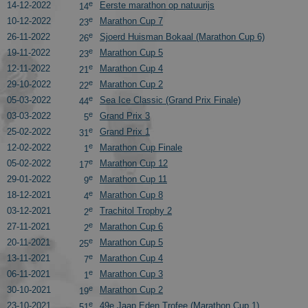
e
14-12-2022
Eerste marathon op natuurijs
14
_ga
1 jaar 1
This cookie
Google LLC
maand
name is
.schaatspeloton.nl
e
10-12-2022
Marathon Cup 7
23
asssociated
e
with Google
26-11-2022
Sjoerd Huisman Bokaal (Marathon Cup 6)
26
Universal
e
19-11-2022
Marathon Cup 5
23
Analytics -
which is a
e
12-11-2022
Marathon Cup 4
21
significant
e
29-10-2022
Marathon Cup 2
update to
22
Google's
e
05-03-2022
Sea Ice Classic (Grand Prix Finale)
44
more
commonly
e
03-03-2022
Grand Prix 3
5
used
e
25-02-2022
Grand Prix 1
analytics
31
service. This
e
12-02-2022
Marathon Cup Finale
1
cookie is use
to
e
05-02-2022
Marathon Cup 12
17
distinguish
e
29-01-2022
Marathon Cup 11
unique user
9
by assigning
e
18-12-2021
Marathon Cup 8
4
a randomly
generated
e
03-12-2021
Trachitol Trophy 2
2
number as 
e
27-11-2021
Marathon Cup 6
2
client
identifier. It
e
20-11-2021
Marathon Cup 5
25
is included i
e
each page
13-11-2021
Marathon Cup 4
7
request in a
e
06-11-2021
Marathon Cup 3
1
site and use
to calculate
e
30-10-2021
Marathon Cup 2
19
visitor,
e
23-10-2021
49e Jaap Eden Trofee (Marathon Cup 1)
session and
51