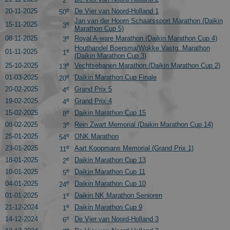
2
e
20-11-2025
De Vier van Noord-Holland 1
50
Jan van der Hoorn Schaatssport Marathon (Daikin
e
15-11-2025
3
Marathon Cup 5)
e
08-11-2025
Royal A-ware Marathon (Daikin Marathon Cup 4)
3
Houthandel Boersma/Wokke Vastg. Marathon
e
01-11-2025
1
(Daikin Marathon Cup 3)
e
25-10-2025
Vechtsebanen Marathon (Daikin Marathon Cup 2)
13
e
01-03-2025
Daikin Marathon Cup Finale
20
e
20-02-2025
Grand Prix 5
4
e
19-02-2025
Grand Prix 4
4
e
15-02-2025
Daikin Marathon Cup 15
8
e
08-02-2025
Rein Zwart Memorial (Daikin Marathon Cup 14)
3
e
25-01-2025
ONK Marathon
54
e
23-01-2025
Aart Koopmans Memorial (Grand Prix 1)
11
e
18-01-2025
Daikin Marathon Cup 13
2
e
10-01-2025
Daikin Marathon Cup 11
5
e
04-01-2025
Daikin Marathon Cup 10
24
e
01-01-2025
Daikin NK Marathon Senioren
1
e
21-12-2024
Daikin Marathon Cup 9
1
e
14-12-2024
De Vier van Noord-Holland 3
6
e