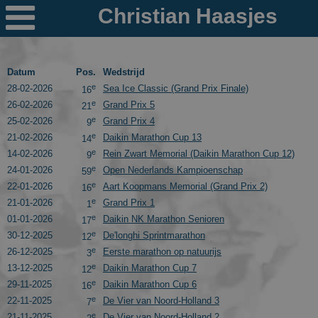

Nieuws
Ploegen
Datum
Pos.
Wedstrijd
e
28-02-2026
Sea Ice Classic (Grand Prix Finale)
16
PR's
e
26-02-2026
Grand Prix 5
21
e
25-02-2026
Grand Prix 4
9
Schaatspeloton.nl
e
21-02-2026
Daikin Marathon Cup 13
14
e
14-02-2026
Rein Zwart Memorial (Daikin Marathon Cup 12)
9
e
24-01-2026
Open Nederlands Kampioenschap
59
e
22-01-2026
Aart Koopmans Memorial (Grand Prix 2)
16
e
21-01-2026
Grand Prix 1
1
e
01-01-2026
Daikin NK Marathon Senioren
17
e
30-12-2025
De'longhi Sprintmarathon
12
e
26-12-2025
Eerste marathon op natuurijs
3
e
13-12-2025
Daikin Marathon Cup 7
12
e
29-11-2025
Daikin Marathon Cup 6
16
e
22-11-2025
De Vier van Noord-Holland 3
7
e
21-11-2025
De Vier van Noord-Holland 2