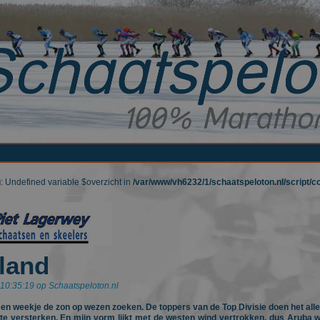
g
: Undefined variable $overzicht in
/var/www/vh6232/1/schaatspeloton.nl/script/
land
10:35:19 op Schaatspeloton.nl
en weekje de zon op wezen zoeken. De toppers van de Top Divisie doen het all
 te versterken. En mijn vorm lijkt met de westen wind vertrokken, dus Aruba