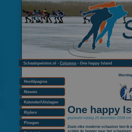
Schaatspeloton.nl -
Columns
- One happy Island
Warnin
Hoofdpagina
Nieuws
Kalender/Uitslagen
One happy Is
Rijders
geplaatst vrijdag 26 december 2008 om 
Ploegen
Zoals elke moderne schaatser ben ik e
schijnt de honger naar het schaatsen