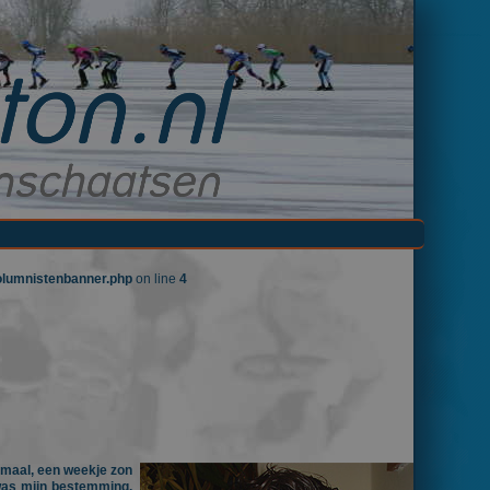
columnistenbanner.php
on line
4
emaal, een weekje zon
 was mijn bestemming.