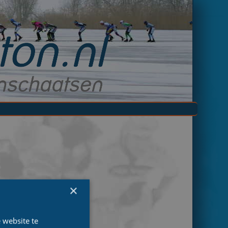
×
 website te