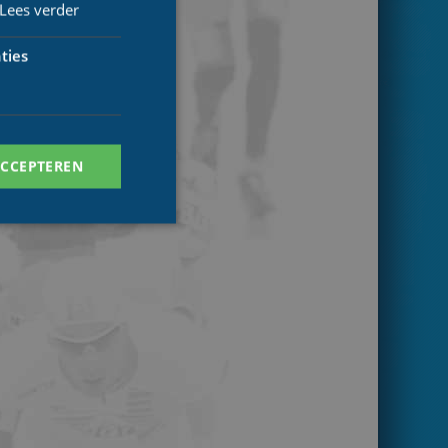
Lees verder
ties
ACCEPTEREN
. Deze cookies kunnen
ersal Analytics -
 commonly used
ish unique users by
 identifier. It is