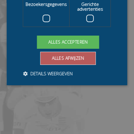
Bezoekersgegevens
Gerichte
advertenties
ALLES ACCEPTEREN
ALLES AFWIJZEN
DETAILS WEERGEVEN
Bezoekersgegevens
Gerichte advertenties
Prestatiecookies worden gebruikt om te zien hoe
bezoekers de website gebruiken, bijv. analytische
cookies. Deze cookies kunnen niet worden gebruikt om
een bepaalde bezoeker direct te identificeren.
Aanbieder
/