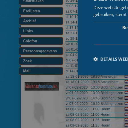
zo 24-11-2019
14:45
Groningen
Statistieken
di 03-12-2019
18:00
Biddinghuizen
Deze website geb
Erelijsten
za 07-12-2019
17:00
Alkmaar
gebruiken, stemt
di 10-12-2019
18:00
Biddinghuizen
Archief
za 14-12-2019
17:45
Utrecht
Be
di 17-12-2019
18:00
Biddinghuizen
Links
za 21-12-2019
17:00
Breda
zo 29-12-2019
17:25
Heerenveen
Colofon
wo 01-01-2020
13:00
Enschede
wo 01-01-2020
14:45
Enschede
Persoonsgegevens
za 04-01-2020
19:15
Heerenveen
DETAILS WE
di 07-01-2020
18:00
Biddinghuizen
Zoek
za 11-01-2020
17:00
Groningen
Mail
di 14-01-2020
18:00
Biddinghuizen
za 18-01-2020
18:30
Amsterdam
za 18-01-2020
19:15
Amsterdam
vr 07-02-2020
13:00
Biddinghuizen
vr 07-02-2020
13:00
Biddinghuizen
Prestatiecookies wor
vr 07-02-2020
14:45
Biddinghuizen
niet worden gebruikt 
vr 07-02-2020
16:30
Biddinghuizen
za 08-02-2020
11:00
Hoorn
Naam
za 08-02-2020
11:00
Hoorn
za 08-02-2020
11:35
Hoorn
_ga
za 08-02-2020
11:35
Hoorn