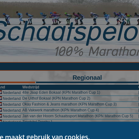
Regionaal
and
Wedstrijd
48e Jaap Eden Bokaal (KPN Marathon Cup 1)
Nederland
De Uithof Bokaal (KPN Marathon Cup 2)
Nederland
Okay Fashion & Jeans marathon (KPN Marathon Cup 3)
Nederland
AB Vakwerk marathon (KPN Marathon Cup 4)
Nederland
Jan van der Hoorn Schaatssport Marathon (KPN Marathon Cup 5)
Nederland
Trachitol Trophy 1
Nederland
Trachitol Trophy 2
Nederland
Trachitol Trophy 3
Nederland
e maakt gebruik van cookies.