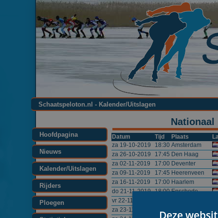
Schaatspeloton.nl - Kalender/Uitslagen
Nationaal
Hoofdpagina
Datum
Tijd
Plaats
L
za 19-10-2019
18:30
Amsterdam
Nieuws
za 26-10-2019
17:45
Den Haag
za 02-11-2019
17:00
Deventer
Kalender/Uitslagen
za 09-11-2019
17:45
Heerenveen
za 16-11-2019
17:00
Haarlem
Rijders
do 21-11-2019
18:00
Enschede
vr 22-11-2019
17:00
Utrecht
Ploegen
za 23-11-2019
17:00
Hoorn
Deze websit