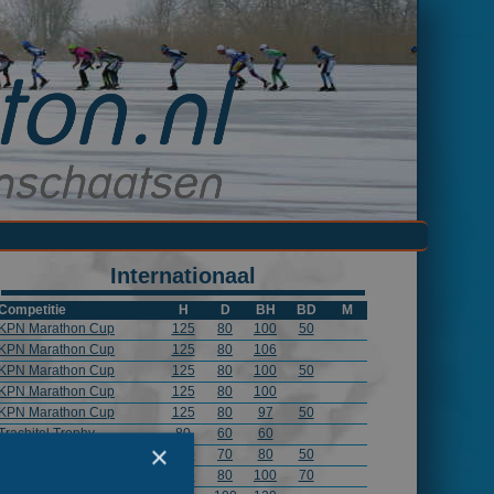
Internationaal
Competitie
H
D
BH
BD
M
KPN Marathon Cup
125
80
100
50
KPN Marathon Cup
125
80
106
KPN Marathon Cup
125
80
100
50
KPN Marathon Cup
125
80
100
KPN Marathon Cup
125
80
97
50
Trachitol Trophy
80
60
60
×
Trachitol Trophy
100
70
80
50
Trachitol Trophy
125
80
100
70