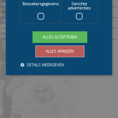
20-02
09:00
LuleÃ¥
Gardena Marathon (KPN Grand Prix 4)
Bezoekersgegevens
Gerichte
km
km
advertenties
181
21-02
06:00
Kuopio
Finland Ice Marathon
km
50
40
22-02
09:00
LuleÃ¥
Gardena Marathon (KPN Grand Prix 5)
km
km
152
104
23-02
09:00
LuleÃ¥
Gardena Sea-Ice Classic (KPN Grand Prix Finale)
ALLES ACCEPTEREN
km
km
ALLES AFWIJZEN
DETAILS WEERGEVEN
Bezoekersgegevens
Gerichte advertenties
Prestatiecookies worden gebruikt om te zien hoe
bezoekers de website gebruiken, bijv. analytische
cookies. Deze cookies kunnen niet worden gebruikt om
een bepaalde bezoeker direct te identificeren.
Aanbieder
/