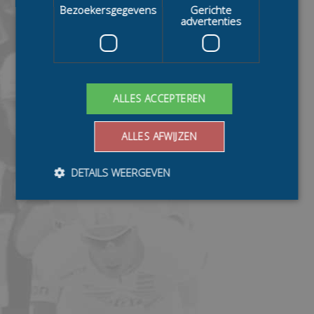
Bezoekersgegevens
Gerichte
advertenties
ALLES ACCEPTEREN
ALLES AFWIJZEN
DETAILS WEERGEVEN
Bezoekersgegevens
Gerichte advertenties
Prestatiecookies worden gebruikt om te zien hoe
bezoekers de website gebruiken, bijv. analytische
cookies. Deze cookies kunnen niet worden gebruikt om
een bepaalde bezoeker direct te identificeren.
Aanbieder
/