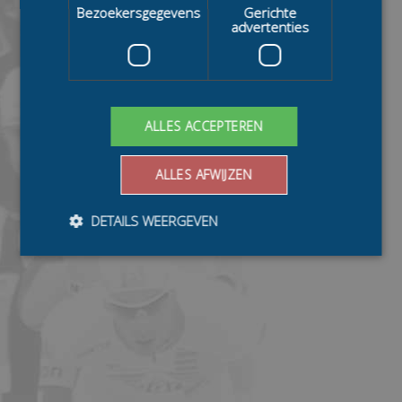
Bezoekersgegevens
Gerichte
advertenties
ALLES ACCEPTEREN
ALLES AFWIJZEN
DETAILS WEERGEVEN
Bezoekersgegevens
Gerichte advertenties
Prestatiecookies worden gebruikt om te zien hoe
bezoekers de website gebruiken, bijv. analytische
cookies. Deze cookies kunnen niet worden gebruikt om
een bepaalde bezoeker direct te identificeren.
Aanbieder
/