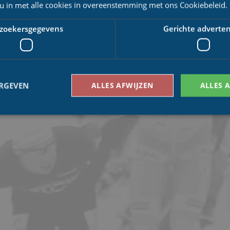
 u in met alle cookies in overeenstemming met ons Cookiebeleid.
niet automatisch op NK Natuurijs
mpetitie
zoekersgegevens
Gerichte adverten
ERGEVEN
ALLES AFWIJZEN
ALLES 
Bezoekersgegevens
Gerichte advertenties
den gebruikt om te zien hoe bezoekers de website gebruiken, bijv. analytische cookies
om een bepaalde bezoeker direct te identificeren.
Aanbieder
/
Vervaldatum
Omschrijving
Domein
1 jaar 1
This cookie name is asssociated with Google Univ
Google LLC
maand
which is a significant update to Google's more
.schaatspeloton.nl
analytics service. This cookie is used to distingu
assigning a randomly generated number as a client