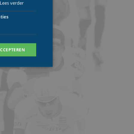
Lees verder
ties
ACCEPTEREN
. Deze cookies kunnen
ersal Analytics -
 commonly used
ish unique users by
 identifier. It is