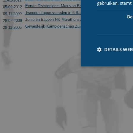
11-02-2012
gebruiken, stemt
Eerste Divisierijders Max van Boxel en gebroeders Bisschops 
05-02-2012
Tweede etappe verreden in 6-Banentoernooi en Noord-Oost Co
09-11-2009
Be
Junioren trappen NK Marathonschaatsen af
28-02-2009
Gewestelijk Kampioenschap Zuid-Holland
28-11-2005
DETAILS WE
Prestatiecookies wor
niet worden gebruikt 
Naam
_ga