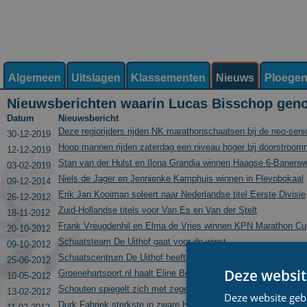
Algemeen
Uitslagen
Klassementen
Nieuws
Ploege
Nieuwsberichten waarin Lucas Bisschop gen
Datum
Nieuwsbericht
Deze regiorijders rijden NK marathonschaatsen bij de neo-seni
30-12-2019
Hoop mannen rijden zaterdag een niveau hoger bij doorstroom
12-12-2019
Stan van der Hulst en Ilona Grandia winnen Haagse 6-Banenwe
03-02-2019
Niels de Jager en Jennienke Kamphuis winnen in Flevobokaal
09-12-2014
Erik Jan Kooiman soleert naar Nederlandse titel Eerste Divisie
26-12-2012
Zuid-Hollandse titels voor Van Es en Van der Stelt
18-11-2012
Frank Vreugdenhil en Elma de Vries winnen KPN Marathon Cup
20-10-2012
Schaatsteam De Uithof gaat voor de winst
09-10-2012
Schaatscentrum De Uithof heeft marathonploeg weer compleet
25-06-2012
Deze websit
Groenehartsport.nl haalt Eline Bennis, stopt in Eerste Divisie
10-05-2012
Schouten spiegelt zich met zege aan Heideman
13-02-2012
Deze website geb
Durk Fabriek sterkste in zware Henk Angenent Classic