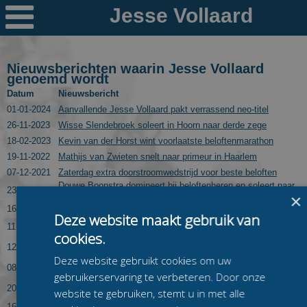

Nieuws
Ploegen
Nieuwsberichten waarin Jesse Vollaard
genoemd wordt
PR's
Datum
Nieuwsbericht
01-01-2024
Aanvallende Jesse Vollaard pakt verrassend neo-titel
Schaatspeloton.nl
26-11-2023
Wisse Slendebroek soleert in Hoorn naar derde zege
18-02-2023
Kevin van der Horst wint voorlaatste beloftenmarathon
19-11-2022
Mathijs van Zwieten snelt naar primeur in Haarlem
07-12-2021
Zaterdag extra doorstroomwedstrijd voor beste beloften
Douwe Boonstra domineert bij beloftenheren en soleert naar
23-10-2021
×
winst
16-04-2020
Dit zijn de nieuwe beennummers van de beloftenheren
Deze website maakt gebruik van
Jesse Vollaard en Evelieke Kool winnen Kampioenschap
11-03-2020
van Haarlem
cookies.
Ook uitnodiging masters voor doorstroommarathon na
12-02-2020
uitspraak geschillencommissie
Deze website gebruikt cookies om uw
Jesse Vollaard en Evelien Vijn leeftijdsgenoten de baas in
08-02-2020
Junioren B-NK
gebruikerservaring te verbeteren. Door onze
Hans van den Eeckhout en Robert Gaasenbeek winnen
20-01-2020
website te gebruiken, stemt u in met alle
zesde 6-Banenwedstrijd
16-01-2020
Femke Mossinkoff wint ook weer in 6-Banentoernooi