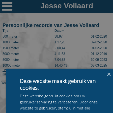

Nieuws
Ploegen
Persoonlijke records van Jesse Vollaard
Tijd
Datum
PR's
500 meter
38,97
01-02-2020
1000 meter
1.17,28
02-02-2020
Schaatspeloton.nl
1500 meter
2.00,44
01-02-2020
3000 meter
4.11,53
01-12-2019
5000 meter
7.04,83
30-09-2023
10000 meter
14.40,43
09-03-2025
Deze informatie kan worden getoond dankzij Speedskatingresults.com. Kijk
×
daar voor meer langebaanuitslagen van Jesse Vollaard.
Deze website maakt gebruik van
Worden op deze pagina niet de juiste PR's van deze rijder getoond? Laat dit dan
cookies.
even weten via
mail@schaatspeloton.nl
.
Deze website gebruikt cookies om uw
gebruikerservaring te verbeteren. Door onze
website te gebruiken, stemt u in met alle