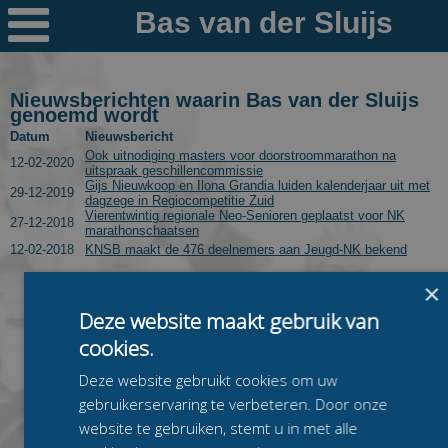

Nieuws
Ploegen
Nieuwsberichten waarin Bas van der Sluijs
genoemd wordt
PR's
Datum
Nieuwsbericht
Ook uitnodiging masters voor doorstroommarathon na
12-02-2020
uitspraak geschillencommissie
Schaatspeloton.nl
Gijs Nieuwkoop en Ilona Grandia luiden kalenderjaar uit met
29-12-2019
dagzege in Regiocompetitie Zuid
Vierentwintig regionale Neo-Senioren geplaatst voor NK
27-12-2018
marathonschaatsen
12-02-2018
KNSB maakt de 476 deelnemers aan Jeugd-NK bekend
×
Deze website maakt gebruik van
cookies.
Deze website gebruikt cookies om uw
gebruikerservaring te verbeteren. Door onze
website te gebruiken, stemt u in met alle