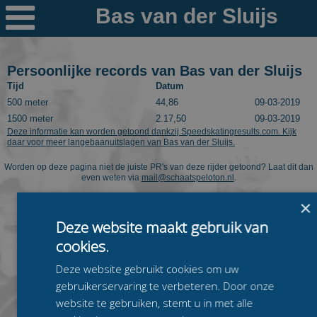

Nieuws
Ploegen
Persoonlijke records van Bas van der Sluijs
Tijd
Datum
PR's
500 meter
44,86
09-03-2019
1500 meter
2.17,50
09-03-2019
Schaatspeloton.nl
Deze informatie kan worden getoond dankzij Speedskatingresults.com. Kijk
daar voor meer langebaanuitslagen van Bas van der Sluijs.
Worden op deze pagina niet de juiste PR's van deze rijder getoond? Laat dit dan
even weten via
mail@schaatspeloton.nl
.
×
Deze website maakt gebruik van
cookies.
Deze website gebruikt cookies om uw
gebruikerservaring te verbeteren. Door onze
website te gebruiken, stemt u in met alle