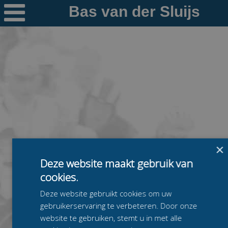

Nieuws
Ploegen
PR's
Schaatspeloton.nl
×
Deze website maakt gebruik van
cookies.
Deze website gebruikt cookies om uw
gebruikerservaring te verbeteren. Door onze
website te gebruiken, stemt u in met alle