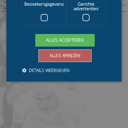
178
Martie de Zeeuw
Bezoekersgegevens
Gerichte
advertenties
193
Koen Lankhaar
ALLES ACCEPTEREN
ALLES AFWIJZEN
DETAILS WEERGEVEN
Bezoekersgegevens
Gerichte advertenties
Prestatiecookies worden gebruikt om te zien hoe
bezoekers de website gebruiken, bijv. analytische
cookies. Deze cookies kunnen niet worden gebruikt om
een bepaalde bezoeker direct te identificeren.
Aanbieder
/