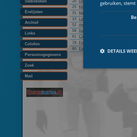
Statistieken
20
Diana Petit-Hoogvorst
gebruiken, stemt
25
Kimberly Grandia
Erelijsten
31
Merel Bertens
Be
33
Lieke Splinter
Archief
52
Anke Weerts
58
Daisy Goedhart
Links
61
Claudia van Heel
79
Fransiene van Eck
Colofon
80
Esther Stierman
DETAILS WE
Persoonsgegevens
Zoek
Mail
Prestatiecookies wor
niet worden gebruikt 
Naam
_ga