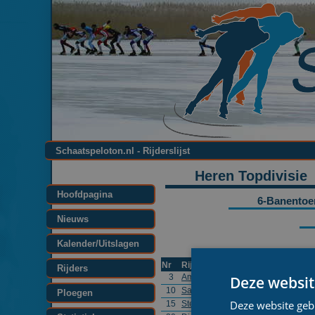
Schaatspeloton.nl - Rijderslijst
Heren Topdivisie
Hoofdpagina
6-Banentoe
Nieuws
Kalender/Uitslagen
Nr
Rijder
Rijders
3
Amanda Grandia
Deze websit
10
Sanne van Heel
Ploegen
Deze website geb
15
Stephanie Herpers