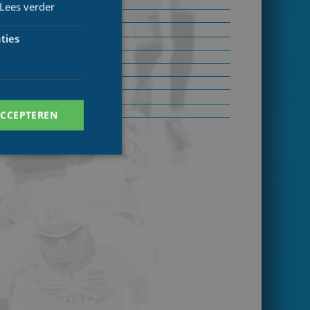
Lees verder
ties
elen.nl/TEKLAB/Freewheel
ACCEPTEREN
. Deze cookies kunnen
ersal Analytics -
 commonly used
ish unique users by
 identifier. It is