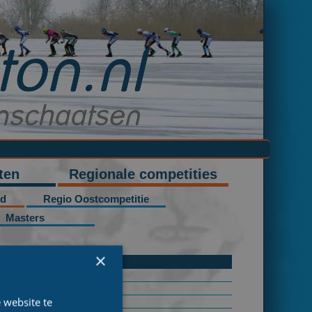
ten
Regionale competities
id
Regio Oostcompetitie
Masters
×
 website te