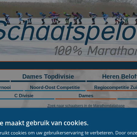
Dames Topdivisie
Heren Belof
rnooi
Noord-Oost Competitie
Regiocompetitie Zu
C Divisie
Dames
Zoek naar schaatsers in de Marathondatabase
Woonplaats
Nationaliteit
Ploeg
e maakt gebruik van cookies.
Nederland
Zaltbommel
Nederland
ruikt cookies om uw gebruikerservaring te verbeteren. Door onze
Nederland