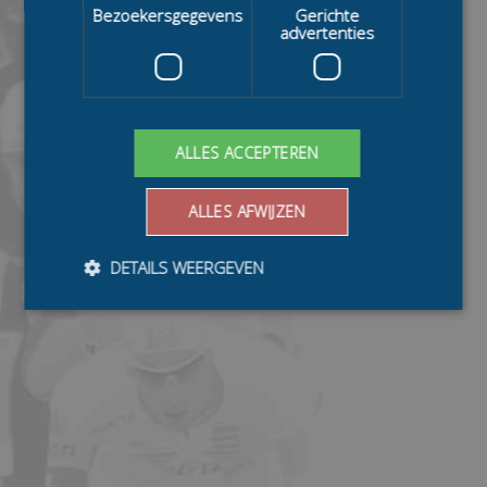
Bezoekersgegevens
Gerichte
advertenties
ALLES ACCEPTEREN
ALLES AFWIJZEN
DETAILS WEERGEVEN
Bezoekersgegevens
Gerichte advertenties
Prestatiecookies worden gebruikt om te zien hoe
bezoekers de website gebruiken, bijv. analytische
cookies. Deze cookies kunnen niet worden gebruikt om
een bepaalde bezoeker direct te identificeren.
Aanbieder
/