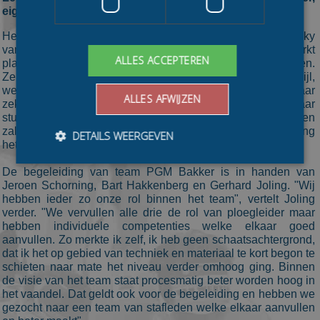
eigenaar van PGM Bakker, en waren we er snel uit"
Het topdivisieteam, wat bestaat uit Janneke Elzinga, Nicky
van Leeuwen, Loesanne van der Geest en Ariane Smit werkt
ALLES ACCEPTEREN
planmatig en ondersteund door data naar de gestelde doelen.
Ze krijgen daarbij de hulp van wisselrijder Anneleen Zijl,
welke bewust een stapje terug zet in het schaatsen maar
ALLES AFWIJZEN
zeker niet minder ambitieus is. "Door het afronden van haar
studie en het verleggen van haar focus naar het wielrennen
zal zij het schaatsen ook gaan gebruiken in opbouw richting
DETAILS WEERGEVEN
het nieuwe wielerjaar."
De begeleiding van team PGM Bakker is in handen van
Jeroen Schorning, Bart Hakkenberg en Gerhard Joling. "Wij
Bezoekersgegevens
Gerichte advertenties
hebben ieder zo onze rol binnen het team", vertelt Joling
verder. "We vervullen alle drie de rol van ploegleider maar
Prestatiecookies worden gebruikt om te zien hoe
hebben individuele competenties welke elkaar goed
bezoekers de website gebruiken, bijv. analytische
aanvullen. Zo merkte ik zelf, ik heb geen schaatsachtergrond,
cookies. Deze cookies kunnen niet worden gebruikt om
dat ik het op gebied van techniek en materiaal te kort begon te
een bepaalde bezoeker direct te identificeren.
schieten naar mate het niveau verder omhoog ging. Binnen
Aanbieder
/
de visie van het team staat procesmatig beter worden hoog in
Naam
Vervaldatum
Omschrijvin
Domein
het vaandel. Dat geldt ook voor de begeleiding en hebben we
gezocht naar een team van stafleden welke elkaar aanvullen
_ga
1 jaar 1
This cookie
Google LLC
maand
name is
.schaatspeloton.nl