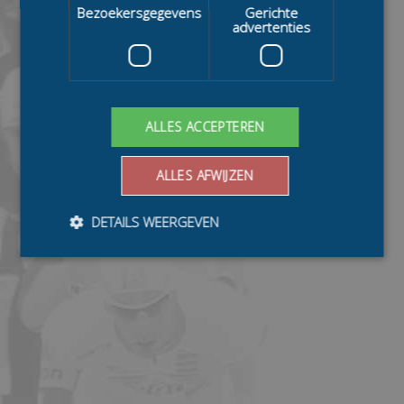
Bezoekersgegevens
Gerichte
advertenties
ALLES ACCEPTEREN
ALLES AFWIJZEN
DETAILS WEERGEVEN
Bezoekersgegevens
Gerichte advertenties
Prestatiecookies worden gebruikt om te zien hoe
bezoekers de website gebruiken, bijv. analytische
cookies. Deze cookies kunnen niet worden gebruikt om
een bepaalde bezoeker direct te identificeren.
Aanbieder
/