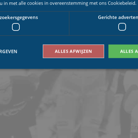
 u in met alle cookies in overeenstemming met ons Cookiebeleid.
zoekersgegevens
Gerichte adverten
ERGEVEN
ALLES AFWIJZEN
ALLES 
Bezoekersgegevens
Gerichte advertenties
den gebruikt om te zien hoe bezoekers de website gebruiken, bijv. analytische cookies
om een bepaalde bezoeker direct te identificeren.
Aanbieder
/
Vervaldatum
Omschrijving
Domein
1 jaar 1
This cookie name is asssociated with Google Univ
Google LLC
maand
which is a significant update to Google's more
.schaatspeloton.nl
analytics service. This cookie is used to distingu
assigning a randomly generated number as a client