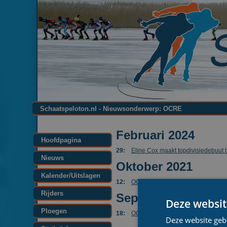
Schaatspeloton.nl - Nieuwsonderwerp: OCRE
Februari 2024
Hoofdpagina
29:
Eline Cox maakt topdivisiedebuut
Nieuws
Oktober 2021
Kalender/Uitslagen
12:
OCRE nieuwe hoofdsponsor topdi
Rijders
September 2020
Deze websit
Ploegen
18:
OCRE wordt mede-hoofdsponsor va
Deze website geb