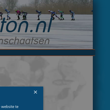
×
 website te