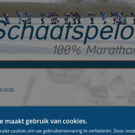
 bij OCRE
visiedamesteam
e maakt gebruik van cookies.
n Forte / Van der Steen
ruikt cookies om uw gebruikerservaring te verbeteren. Door onze