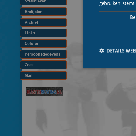
Statistieken
gebruiken, stemt
Erelijsten
Be
Archief
Links
Colofon
DETAILS WE
Persoonsgegevens
Zoek
Mail
Prestatiecookies wor
niet worden gebruikt 
Naam
_ga