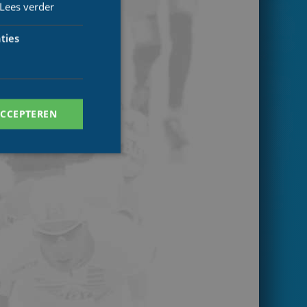
Lees verder
ties
ACCEPTEREN
. Deze cookies kunnen
ersal Analytics -
 commonly used
ish unique users by
 identifier. It is