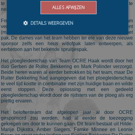
te bundelen en samen het hoofdsponsorschap op zich te
ALLES AFWIJZEN
nemen.
Freddy Haak van Haak Solutions is al lange tijd aan het team
DETAILS WEERGEVEN
verbonden en heeft met zijn bedrijf Haak Chicory Equipment
(materialen voor witlofverwerking) nu een tweede logo op het
pak. De dames van het team hebben ter ere van deze nieuwe
sponsor zelfs een heus witlofpak laten ontwerpen, als
Bezoekersgegevens
Gerichte advertenties
eerbetoon aan het bekende spruitjespak.
Prestatiecookies worden gebruikt om te zien hoe
Het ploegleiderschap van Team OCRE Haak wordt door het
bezoekers de website gebruiken, bijv. analytische
duo Gerben de Ruiter Bekkering en Mark Polinder verzorgd.
cookies. Deze cookies kunnen niet worden gebruikt om
Beide heren waren al eerder betrokken bij het team, maar De
een bepaalde bezoeker direct te identificeren.
Ruiter Bekkering had aangegeven dat het ploegleiderschap
Aanbieder
/
te veel tijd kostte in combinatie met zijn huidige baan en wilde
Naam
Vervaldatum
Omschrijvin
Domein
eerst stoppen. Deze oplossing met een gedeeld
ploegleiderschap wordt door de rijdsters van de ploeg als erg
_ga
1 jaar 1
This cookie
Google LLC
maand
name is
.schaatspeloton.nl
prettig ervaren.
asssociated
with Google
Universal
Het beloftenteam dat afgelopen jaar al door OCRE
Analytics -
gesponsord zou worden, had al eerder de toezegging
which is a
gekregen om door te kunnen gaan. Dit team bestaat uit Hilde-
significant
update to
Marije Dijkstra, Amber Siegers, Famke Minnee en Leonie
Google's