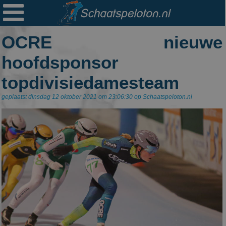

Ploegen
OCRE nieuwe
Statistieken
hoofdsponsor
Erelijsten
topdivisiedamesteam
Archief
geplaatst dinsdag 12 oktober 2021 om 23:06:30 op Schaatspeloton.nl
Links
Colofon
Persoonsgegevens
Zoek
Mail