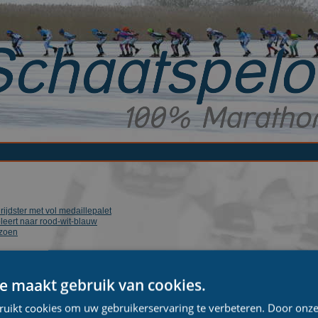
ijdster met vol medaillepalet
eert naar rood-wit-blauw
izoen
e maakt gebruik van cookies.
ruikt cookies om uw gebruikerservaring te verbeteren. Door onze