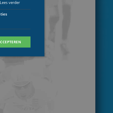
Lees verder
ties
ACCEPTEREN
. Deze cookies kunnen
ersal Analytics -
 commonly used
ish unique users by
 identifier. It is