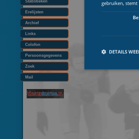
Statistieken
gebruiken, stemt
Erelijsten
Be
Archief
Links
Colofon
DETAILS WE
Persoonsgegevens
Zoek
Mail
Prestatiecookies wor
niet worden gebruikt 
Naam
_ga