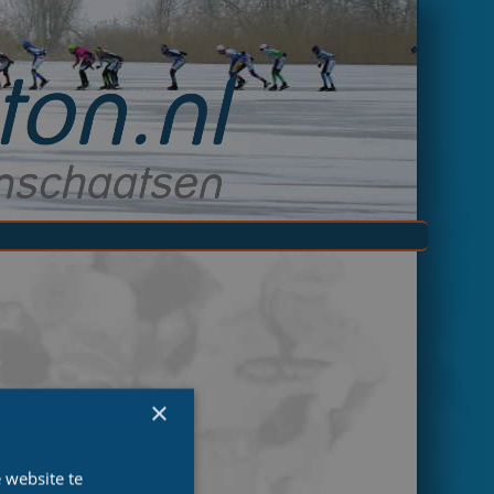
×
 website te