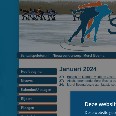
Schaatspeloton.nl - Nieuwsonderwerp: Merel Bosma
Januari 2024
Hoofdpagina
27:
Bosma en Dedden vijfde en zesde r
Nieuws
27:
Afscheidnemende Merel Bosma sol
24:
Merel Bosma bezig aan laatste se
Kalender/Uitslagen
Rijders
Deze websit
Ploegen
Deze website geb