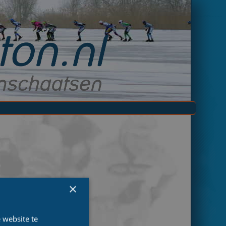
×
 website te