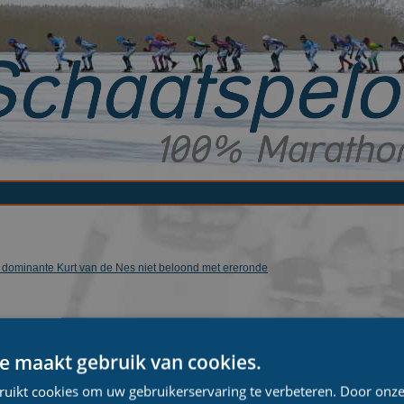
: dominante Kurt van de Nes niet beloond met ereronde
g winnen Leisure World Regio Oostcompetitie
e maakt gebruik van cookies.
ruikt cookies om uw gebruikerservaring te verbeteren. Door onze