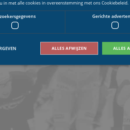
 u in met alle cookies in overeenstemming met ons Cookiebeleid.
zoekersgegevens
Gerichte adverten
ERGEVEN
ALLES AFWIJZEN
ALLES 
Bezoekersgegevens
Gerichte advertenties
den gebruikt om te zien hoe bezoekers de website gebruiken, bijv. analytische cookies
om een bepaalde bezoeker direct te identificeren.
Aanbieder
/
Vervaldatum
Omschrijving
Domein
1 jaar 1
This cookie name is asssociated with Google Univ
Google LLC
maand
which is a significant update to Google's more
.schaatspeloton.nl
analytics service. This cookie is used to distingu
assigning a randomly generated number as a client