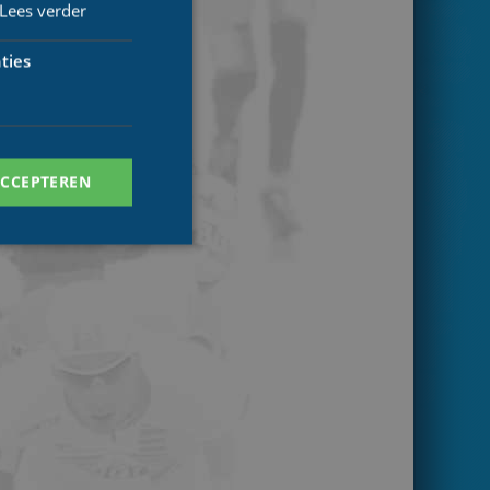
Lees verder
ties
ACCEPTEREN
. Deze cookies kunnen
ersal Analytics -
 commonly used
ish unique users by
 identifier. It is