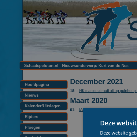
Schaatspeloton.nl - Nieuwsonderwerp: Kurt van de Nes
December 2021
Hoofdpagina
18:
NK masters draait uit op puinhoop
Nieuws
Maart 2020
Kalender/Uitslagen
01:
Marien Pelleboer en Aline de Jon
Rijders
Deze websit
Ploegen
Deze website geb