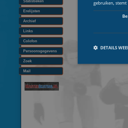
Statistieken
gebruiken, stemt
Erelijsten
Be
Archief
Links
Colofon
DETAILS WE
Persoonsgegevens
Zoek
Mail
Prestatiecookies wor
niet worden gebruikt 
Naam
_ga