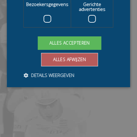
Bezoekersgegevens
Gerichte
advertenties
ALLES ACCEPTEREN
ALLES AFWIJZEN
DETAILS WEERGEVEN
Bezoekersgegevens
Gerichte advertenties
Prestatiecookies worden gebruikt om te zien hoe
bezoekers de website gebruiken, bijv. analytische
cookies. Deze cookies kunnen niet worden gebruikt om
een bepaalde bezoeker direct te identificeren.
Aanbieder
/