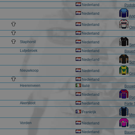
Nederland
Podob
Nederland
Ark
Nederland
Om
Nederland
Staphorst
Nederland
Sp
Lutjebroek
Nederland
Bauer
Nederland
Sch
Nieuwkoop
Nederland
Gro
Nederland
Heerenveen
Italië
Bouwp
Nederland
Por
Akersloot
Nederland
Forte 
Frankrijk
Mer
Vorden
Nederland
WB
Nederland
Bauer