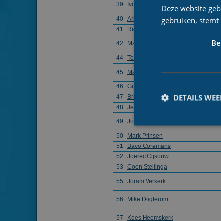
39
Ivo de la Porte
Deze website geb
gebruiken, stemt
40
Arjen van Damme
41
Rico van Damme
Be
42
Marthijn Mulder
44
Tom de Goede
45
Maikel Stam
46
Guido Maat
DETAILS WE
47
Brian Smit
48
Jesse Vollaard
49
Joost Schipper
50
Mark Prinsen
51
Bavo Coremans
52
Joerec Cijsouw
Prestatiecookies wor
53
Coen Stellinga
niet worden gebruikt 
55
Joram Verkerk
Naam
56
Mike Dogterom
_ga
57
Kees Heemskerk