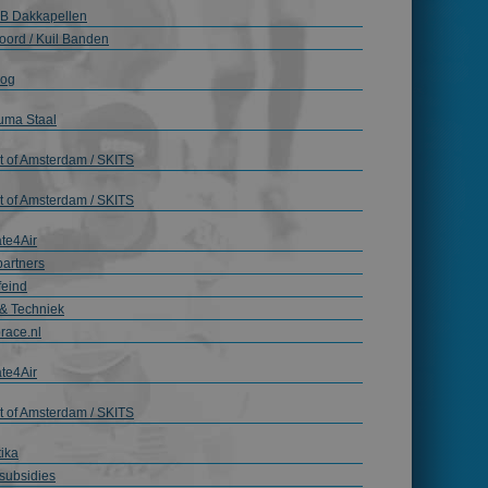
B Dakkapellen
oord / Kuil Banden
rog
uma Staal
t of Amsterdam / SKITS
t of Amsterdam / SKITS
te4Air
artners
feind
& Techniek
race.nl
te4Air
t of Amsterdam / SKITS
tika
subsidies