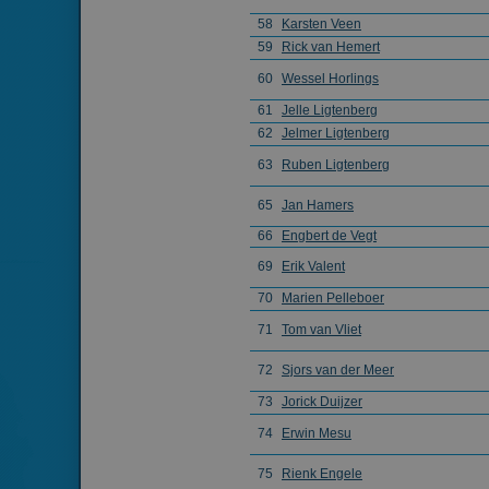
58
Karsten Veen
59
Rick van Hemert
60
Wessel Horlings
61
Jelle Ligtenberg
_gid
62
Jelmer Ligtenberg
63
Ruben Ligtenberg
_ga_FJW480MXR8
65
Jan Hamers
66
Engbert de Vegt
69
Erik Valent
70
Marien Pelleboer
Naam
71
Tom van Vliet
_gat_gtag_UA_2799
72
Sjors van der Meer
73
Jorick Duijzer
74
Erwin Mesu
75
Rienk Engele