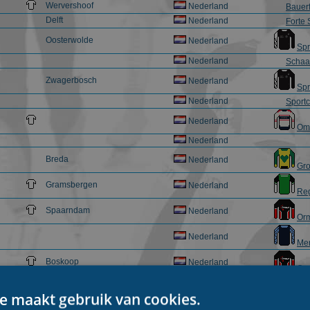
Wervershoof
Nederland
Bauer
Delft
Nederland
Forte 
Oosterwolde
Nederland
Sp
Nederland
Schaat
Zwagerbosch
Nederland
Sp
Nederland
Sportc
Nederland
Om
Nederland
Breda
Nederland
Gro
Gramsbergen
Nederland
Re
Spaarndam
Nederland
Orm
Nederland
Mer
Boskoop
Nederland
Orm
Nederland
Stouw
e maakt gebruik van cookies.
Nederland
Bouw 