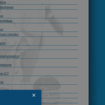
feind
Sportswear
rog
sinstituut
rog
halet Viehofen
zorg
enehartsport.nl
ggeborgh
er ICT
ito
er ICT
×
dam.nl
& Techniek