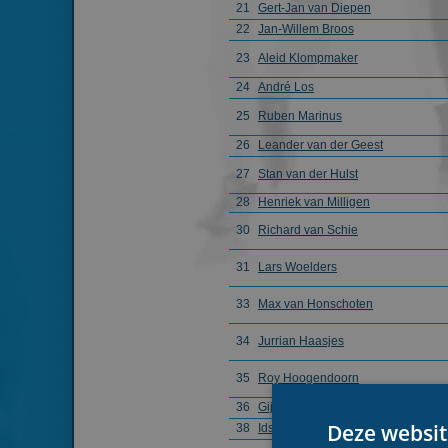
21
Gert-Jan van Diepen
22
Jan-Willem Broos
23
Aleid Klompmaker
24
André Los
25
Ruben Marinus
26
Leander van der Geest
27
Stan van der Hulst
28
Henriek van Milligen
30
Richard van Schie
31
Lars Woelders
33
Max van Honschoten
34
Jurrian Haasjes
35
Roy Hoogendoorn
36
Gijs Verduijn
Deze websit
38
Ids Bouma