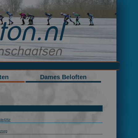
ten
Dames Beloften
te4Air
zorg