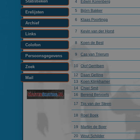
Statistieken
4
Edwin Korenberg
5
Björn Bakker
Erelijsten
6
Klaas Poortinga
Archief
7
Kevin van der Horst
Links
8
Koen de Best
Colofon
9
Cas van Trierum
Persoonsgegevens
10
Olof Gerritsen
Zoek
12
Daan Gelling
Mail
13
Koen Klinkhamer
14
Chiel Smit
16
Berend Bervoets
17
Tijs van der Steen
18
Roel Boek
19
Martijn de Boer
20
Wout Schilder