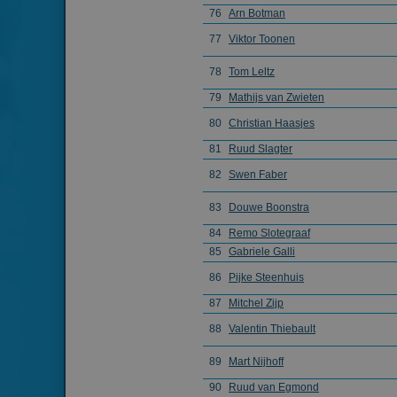
76
Arn Botman
77
Viktor Toonen
78
Tom Leltz
79
Mathijs van Zwieten
80
Christian Haasjes
81
Ruud Slagter
82
Swen Faber
83
Douwe Boonstra
84
Remo Slotegraaf
85
Gabriele Galli
86
Pijke Steenhuis
87
Mitchel Zijp
88
Valentin Thiebault
89
Mart Nijhoff
90
Ruud van Egmond