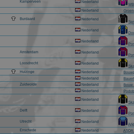
Kamperveen
Nederland
WB
Nederland
Groen
Burdaard
Nederland
Sp
Nederland
Do
Nederland
Por
Amsterdam
Nederland
Por
Loosdrecht
Nederland
Ska
Huizinge
Nederland
Bouwp
Nederland
Bauer
Zuidwolde
Nederland
Bouw 
Nederland
Podob
Nederland
Ska
Delft
Nederland
Por
Utrecht
Nederland
Ark
Enschede
Nederland
ASQA 