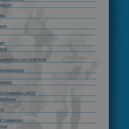
race.nl
tika
zorg
rog
feind
aatshelmen.com / Actief-thuis
enehartsport.nl
artners
t of Amsterdam / SKITS
Sportswear
ito
B Dakkapellen
feind