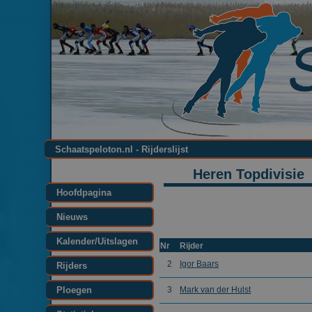
Schaatspeloton.nl - Rijderslijst
Heren Topdivisie
Hoofdpagina
Nieuws
Kalender/Uitslagen
Nr
Rijder
2
Igor Baars
Rijders
Ploegen
3
Mark van der Hulst