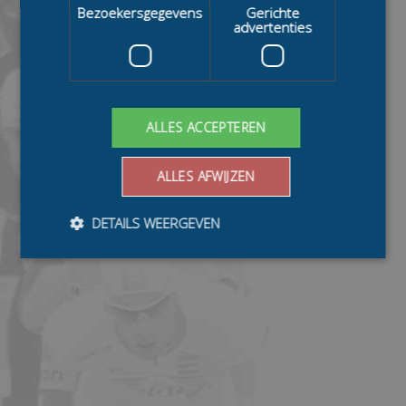
Bezoekersgegevens
Gerichte
advertenties
ALLES ACCEPTEREN
ALLES AFWIJZEN
DETAILS WEERGEVEN
Bezoekersgegevens
Gerichte advertenties
Prestatiecookies worden gebruikt om te zien hoe
bezoekers de website gebruiken, bijv. analytische
cookies. Deze cookies kunnen niet worden gebruikt om
een bepaalde bezoeker direct te identificeren.
Aanbieder
/