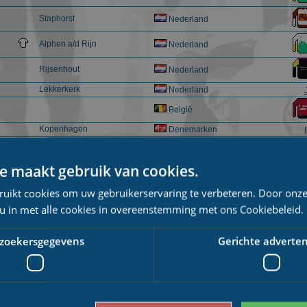
Staphorst
Nederland
Alphen a/d Rijn
Nederland
Rijsenhout
Nederland
Lekkerkerk
Nederland
België
Kopenhagen
Denemarken
Nederland
e maakt gebruik van cookies.
Amsterdam
Nederland
ruikt cookies om uw gebruikerservaring te verbeteren. Door onze
Heerenveen
Nederland
 u in met alle cookies in overeenstemming met ons Cookiebeleid.
De Westereen
Nederland
Frankrijk
zoekersgegevens
Gerichte adverten
Nederland
Wilnis
Nederland
Blaricum
Nederland