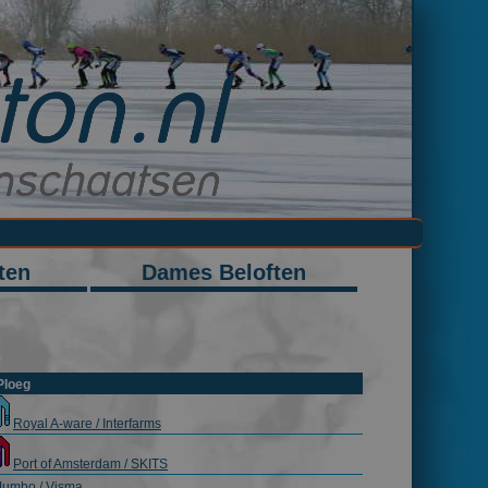
ten
Dames Beloften
loeg
Royal A-ware / Interfarms
Port of Amsterdam / SKITS
Jumbo / Visma