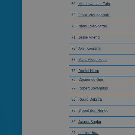
68
Marco van der Tuin
69
Frank Vreugdenhil
70
Niels Overvoorde
Naam
71
Jesse Vriend
_gat_gtag_UA_2799
72
Axel Koopman
73
Marc Middelkoop
75
Daniel Niero
76
Casper de Gier
77
Robert Bovenhuis
80
Ruurd Dijkstra
82
Sjoerd den Hertog
85
Jasper Bugter
87
Luc ter Haar