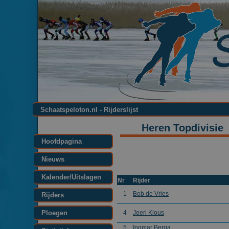
Schaatspeloton.nl - Rijderslijst
Heren Topdivisie
Hoofdpagina
Nieuws
Kalender/Uitslagen
Nr
Rijder
1
Bob de Vries
Rijders
Ploegen
4
Joeri Klous
5
Ingmar Berga