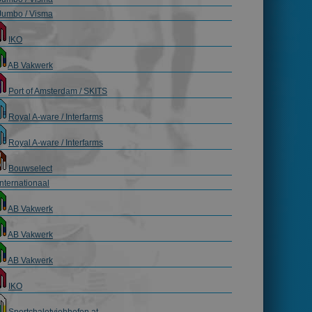
Jumbo / Visma
IKO
AB Vakwerk
Port of Amsterdam / SKITS
Royal A-ware / Interfarms
Royal A-ware / Interfarms
Bouwselect
Internationaal
AB Vakwerk
AB Vakwerk
AB Vakwerk
IKO