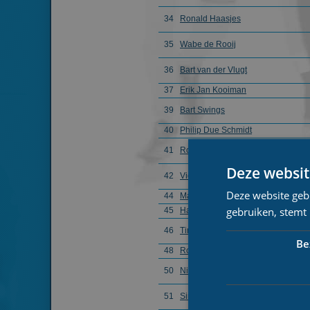
34
Ronald Haasjes
35
Wabe de Rooij
36
Bart van der Vlugt
37
Erik Jan Kooiman
39
Bart Swings
40
Philip Due Schmidt
41
Robin Snoek
Deze websit
42
Victor Ramler
Deze website geb
44
Mats Stoltenborg
gebruiken, stemt
45
Harm Visser
46
Timothy Loubineaud
Be
48
Robert Post
50
Niels Immerzeel
51
Simon Borsen