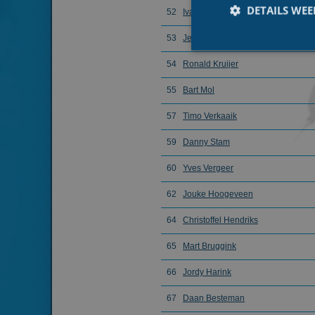
DETAILS WE
52
Ivar Immerzeel
53
Jeroen Janissen
54
Ronald Kruijer
55
Bart Mol
Prestatiecookies wor
niet worden gebruikt 
57
Timo Verkaaik
59
Danny Stam
Naam
60
Yves Vergeer
_ga
62
Jouke Hoogeveen
64
Christoffel Hendriks
65
Mart Bruggink
_gid
66
Jordy Harink
67
Daan Besteman
_ga_FJW480MXR8