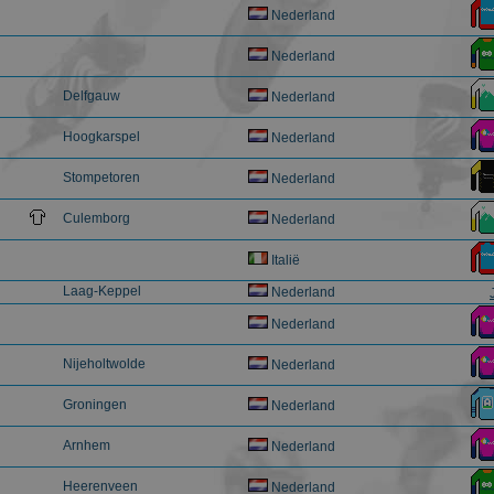
maand
Nederland
Nederland
Delfgauw
Nederland
Aanbieder
/
Domein
Vervaldatum
Omsch
470_1
Hoogkarspel
.schaatspeloton.nl
55 seconden
Googl
Nederland
Stompetoren
Nederland
Culemborg
Nederland
Italië
Laag-Keppel
Nederland
Nederland
Nijeholtwolde
Nederland
Groningen
Nederland
Arnhem
Nederland
Heerenveen
Nederland