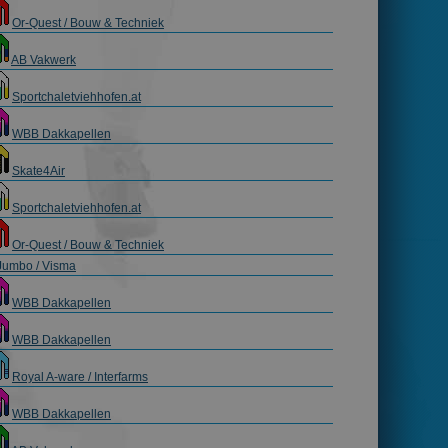
Or-Quest / Bouw & Techniek
AB Vakwerk
rijving
Sportchaletviehhofen.at
e Adsense
WBB Dakkapellen
Skate4Air
Sportchaletviehhofen.at
Or-Quest / Bouw & Techniek
Jumbo / Visma
WBB Dakkapellen
WBB Dakkapellen
Royal A-ware / Interfarms
WBB Dakkapellen