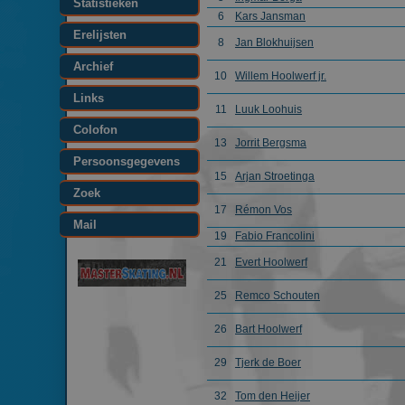
Statistieken
6
Kars Jansman
Erelijsten
8
Jan Blokhuijsen
Archief
10
Willem Hoolwerf jr.
Links
11
Luuk Loohuis
Colofon
13
Jorrit Bergsma
Persoonsgegevens
15
Arjan Stroetinga
Zoek
17
Rémon Vos
Mail
19
Fabio Francolini
21
Evert Hoolwerf
25
Remco Schouten
26
Bart Hoolwerf
29
Tjerk de Boer
32
Tom den Heijer