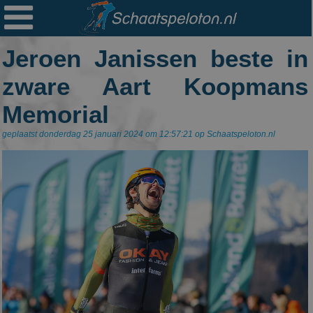

Ploegen
Jeroen Janissen beste in
Statistieken
zware Aart Koopmans
Erelijsten
Memorial
Archief
geplaatst donderdag 25 januari 2024 om 12:57:21 op Schaatspeloton.nl
Links
Colofon
Persoonsgegevens
Zoek
Mail