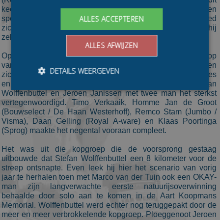
keer niet in het groen maar net als zijn ploeggenoten in een
ALLES ACCEPTEREN
speciaal oranje pak voor het goede doel Villa Joep, reed
zichzelf gewoon vast in het kapotgereden ijs. Daarin was hij
zeker niet de enige.
ALLES AFWIJZEN
Op dat moment zat Hekman al op bijna 2 minuten van de kop
van de wedstrijd waar een ronde eerder een groep van negen
DETAILS WEERGEVEN
zich gevormd had. Reggeborgh was hier met Ronald Haasjes
en Casper de Gier net als OKAY / Interfarms met Stefan
Wolffenbuttel en Jeroen Janissen met twee man het sterkst
vertegenwoordigd. Timo Verkaaik, Homme Jan de Groot
Bezoekersgegevens
Gerichte advertenties
(Bouwselect / De Haan Westerhoff), Remco Stam (Jumbo /
Visma), Daan Gelling (Royal A-ware) en Klaas Poortinga
Prestatiecookies worden gebruikt om te zien hoe
(Sprog) maakte het negental vooraan compleet.
bezoekers de website gebruiken, bijv. analytische
cookies. Deze cookies kunnen niet worden gebruikt om
Het was uit die kopgroep die de voorsprong gestaag
een bepaalde bezoeker direct te identificeren.
uitbouwde dat Stefan Wolffenbuttel een 8 kilometer voor de
Aanbieder
/
streep ontsnapte. Even leek hij hier het scenario van vorig
Naam
Vervaldatum
Omschrijvin
Domein
jaar te herhalen toen met Marco van der Tuin ook een OKAY-
man zijn langverwachte eerste natuurijsoverwinning
_ga
1 jaar 1
This cookie
Google LLC
maand
name is
behaalde door solo aan te komen in de Aart Koopmans
.schaatspeloton.nl
asssociated
Memorial. Wolffenbuttel werd echter nog teruggepakt door de
with Google
meer en meer verbrokkelende kopgroep. Ploeggenoot Jeroen
Universal