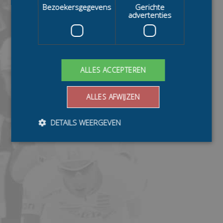
Bezoekersgegevens
Gerichte
advertenties
ALLES ACCEPTEREN
ALLES AFWIJZEN
DETAILS WEERGEVEN
Bezoekersgegevens
Gerichte advertenties
Prestatiecookies worden gebruikt om te zien hoe
bezoekers de website gebruiken, bijv. analytische
cookies. Deze cookies kunnen niet worden gebruikt om
een bepaalde bezoeker direct te identificeren.
Aanbieder
/