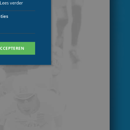
Lees verder
ties
ACCEPTEREN
. Deze cookies kunnen
ersal Analytics -
 commonly used
ish unique users by
 identifier. It is