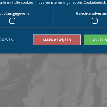
 u in met alle cookies in overeenstemming met ons Cookiebeleid.
zoekersgegevens
Gerichte adverten
ERGEVEN
ALLES AFWIJZEN
ALLES 
Bezoekersgegevens
Gerichte advertenties
den gebruikt om te zien hoe bezoekers de website gebruiken, bijv. analytische cookies
om een bepaalde bezoeker direct te identificeren.
Aanbieder
/
Vervaldatum
Omschrijving
Domein
1 jaar 1
This cookie name is asssociated with Google Univ
Google LLC
maand
which is a significant update to Google's more
.schaatspeloton.nl
analytics service. This cookie is used to distingu
assigning a randomly generated number as a client