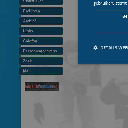
Statistieken
gebruiken, stemt
Erelijsten
Be
Archief
Links
Colofon
DETAILS WE
Persoonsgegevens
Zoek
Mail
Prestatiecookies wor
niet worden gebruikt 
Naam
_ga