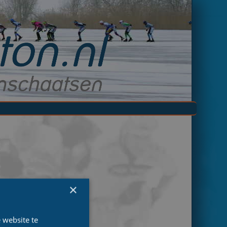
×
 website te