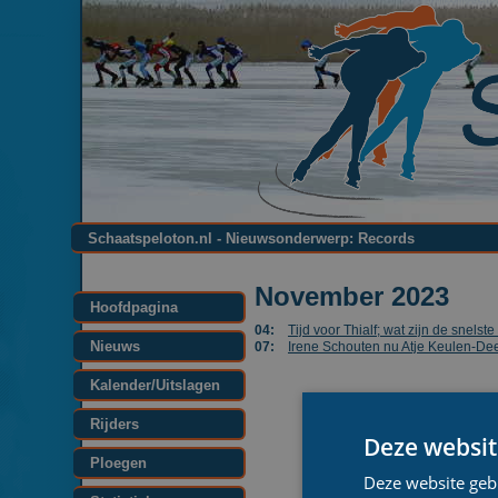
Schaatspeloton.nl - Nieuwsonderwerp: Records
November 2023
Hoofdpagina
04:
Tijd voor Thialf; wat zijn de snels
Nieuws
07:
Irene Schouten nu Atje Keulen-Dee
Kalender/Uitslagen
Rijders
Deze websit
Ploegen
Deze website geb