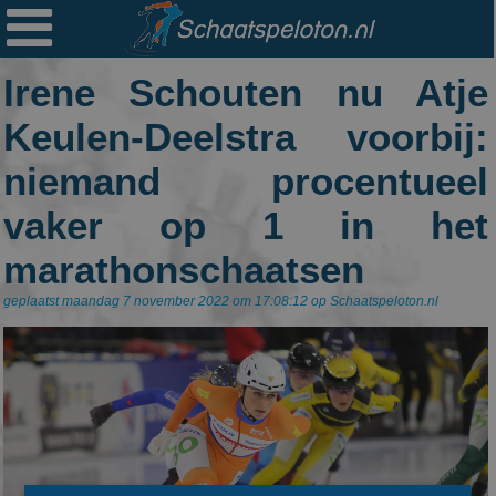

Ploegen
Irene Schouten nu Atje
Statistieken
Keulen-Deelstra voorbij:
Erelijsten
niemand procentueel
Archief
vaker op 1 in het
Links
marathonschaatsen
Colofon
geplaatst maandag 7 november 2022 om 17:08:12 op Schaatspeloton.nl
Persoonsgegevens
Zoek
Mail