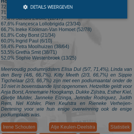
Hoogste winstpercentages bij meer dan 10 podiums:
DETAILS WEERGEVEN
72,7% Irene Schouten (48 zeges / 66 podiums)
71,8% Atje Keulen-Deelstra (61/85)
70,6% Sandra Zwolle (12/17)
67,6% Francesca Lollobrigida (23/34)
66,7% Ineke Kooiman-Van Homoet (52/78)
Bezoekersgegevens
Gerichte advertenties
61,8% Coby Borst (21/34)
60,0% Ingrid Paul (6/10)
Prestatiecookies worden gebruikt om te zien hoe
59,4% Petra Moolhuizen (38/64)
bezoekers de website gebruiken, bijv. analytische
cookies. Deze cookies kunnen niet worden gebruikt om
53,5% Gretha Smit (38/71)
een bepaalde bezoeker direct te identificeren.
52,0% Sophie Westenbroek (13/25)
Aanbieder
/
Naam
Vervaldatum
Omschrijvin
Meervoudig podiumrijdsters Elisa Dul (5/7, 71,4%), Linda van
Domein
den Berg (4/6, 66,7%), Kitty Meeth (2/3, 66,7%) en Sippie
_ga
1 jaar 1
This cookie
Google LLC
Tigchelaar (2/3, 66,7%) zijn met een podiumaantal onder de
maand
name is
.schaatspeloton.nl
10 niet in bovenstaande lijst opgenomen. Hetzelfde geldt voor
asssociated
with Google
Anja Borst, Annemarie Hoogkamp, Dukke Zijlstra, Esther Kiel,
Universal
Grietje Mulder, Janneke Elzinga, Jennifer Rodriguez, Judith
Analytics -
Rem, Nel Köhler, Pien Keulstra en Rieneke Verheijen-
which is a
significant
Demming voor wie hun enige overwinning ook de enige
update to
podiumplaats was.
Google's
more
commonly
Irene Schouten
Atje Keulen-Deelstra
Statistiek
used
analytics